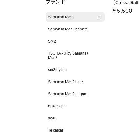
ブランド
￥5,500
Samansa Mos2
Samansa Mos2 home's
SM2
TSUHARU by Samansa
Mos2
sm2rhythm
Samansa Mos2 blue
Samansa Mos2 Lagom
ehka sopo
sō4ū
Te chichi