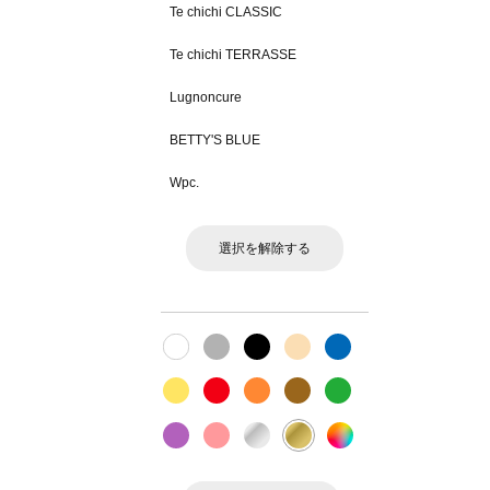
Te chichi CLASSIC
Te chichi TERRASSE
Lugnoncure
BETTY'S BLUE
Wpc.
選択を解除する