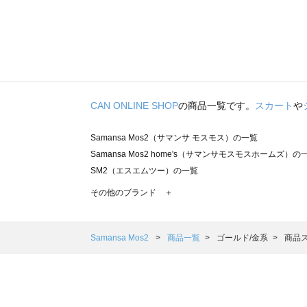
CAN ONLINE SHOP
の商品一覧です。
スカート
や
Samansa Mos2（サマンサ モスモス）の一覧
Samansa Mos2 home's（サマンサモスモスホームズ）の
SM2（エスエムツー）の一覧
TSUHARU by Samansa Mos2（ツハルバイサマンサモ
その他のブランド ＋
sm2rhythm（サマンサモスモス リズム）の一覧
Samansa Mos2 blue（サマンサモスモス ブルー）の一覧
Samansa Mos2 Lagom（サマンサモスモス ラーゴム）の
Samansa Mos2
商品一覧
ゴールド/金系
商品
ehka sopo（エヘカソポ）の一覧
sō4ū（ソウフォーユー）の一覧
Te chichi（テチチ）の一覧
Te chichi CLASSIC（テチチ クラシック）の一覧