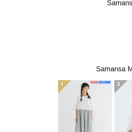
Sama
Samans
1
2