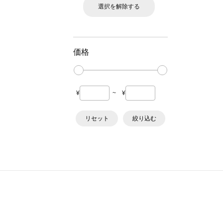
選択を解除する
価格
¥
~
¥
リセット
絞り込む