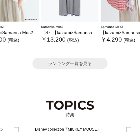
s2
Samansa Mos2
Samansa Mos2
ansa Mos2】レースフリルブラウス
〈S〉【kazumi×Samansa Mos2】キャミワンピース《WEB限定カラーあり》
【kazumi×Samansa Mos2】ぬ
00
￥13,200
￥4,290
(税込)
(税込)
(税込)
ランキング一覧を見る
特集