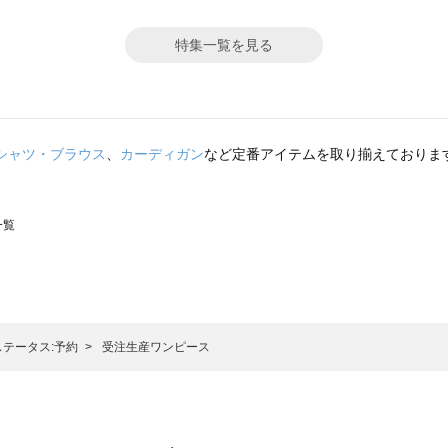
特集一覧を見る
シャツ・ブラウス
、
カーディガン
など定番アイテムを取り揃えておりま
一覧
スモス）の一覧
一覧
ステータス:予約
受注生産ワンピース