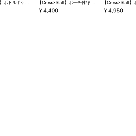
【Cross×Staff】ボトルポケ付/10…
【Cross×Staff】ポーチ付/まんまる…
￥4,400
￥4,950