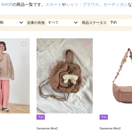
 SHOP
の商品一覧です。
スカート
や
シャツ・ブラウス
、
カーディガン
な
順
すべて
予約
在庫の有無
商品ステータス
お気に入り
お気に入り
予約
予約
Samansa Mos2
Samansa Mos2