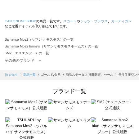
CAN ONLINE SHOP
の商品一覧です。
スカート
や
シャツ・ブラウス
、
カーディガン
など定番アイテムを取り揃えております。
Samansa Mos2（サマンサ モスモス）の一覧
Samansa Mos2 home's（サマンサモスモスホームズ）の一覧
SM2（エスエムツー）の一覧
TSUHARU by Samansa Mos2（ツハルバイサマンサモスモス）の一覧
その他のブランド ＋
sm2rhythm（サマンサモスモス リズム）の一覧
Samansa Mos2 blue（サマンサモスモス ブルー）の一覧
Te chichi
商品一覧
ゴールド/金系
商品ステータス:期間限定、セール
受注生産ワン
Samansa Mos2 Lagom（サマンサモスモス ラーゴム）の一覧
ehka sopo（エヘカソポ）の一覧
ブランド一覧
sō4ū（ソウフォーユー）の一覧
Te chichi（テチチ）の一覧
Te chichi CLASSIC（テチチ クラシック）の一覧
Te chichi TERRASSE（テチチ テラス）の一覧
Lugnoncure（ルノンキュール）の一覧
BETTY'S BLUE（べティーズブルー）の一覧
Wpc.（ワールドパーティー）の一覧