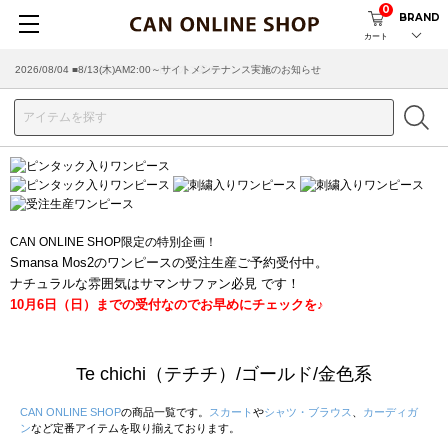
0
BRAND
カート
2026/08/04 ■8/13(木)AM2:00～サイトメンテナンス実施のお知らせ
CAN ONLINE SHOP限定の特別企画！
Smansa Mos2のワンピースの受注生産ご予約受付中。
ナチュラルな雰囲気はサマンサファン必見 です！
10月6日（日）までの受付なのでお早めにチェックを♪
Te chichi（テチチ）/ゴールド/金色系
CAN ONLINE SHOP
の商品一覧です。
スカート
や
シャツ・ブラウス
、
カーディガ
ン
など定番アイテムを取り揃えております。