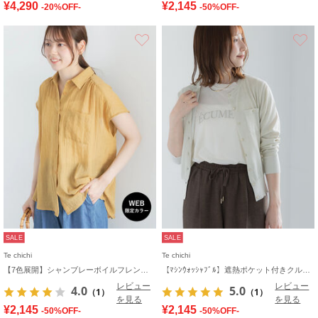
¥4,290
¥2,145
-20%OFF-
-50%OFF-
お気に入り
SALE
SALE
Te chichi
Te chichi
【7色展開】シャンブレーボイルフレンチスリーブシャツ
【ﾏｼﾝｳｫｯｼｬﾌﾞﾙ】遮熱ポケット付きクルーネックカーディガン
レビュー
レビュー
4.0
5.0
（1）
（1）
を見る
を見る
¥2,145
¥2,145
-50%OFF-
-50%OFF-