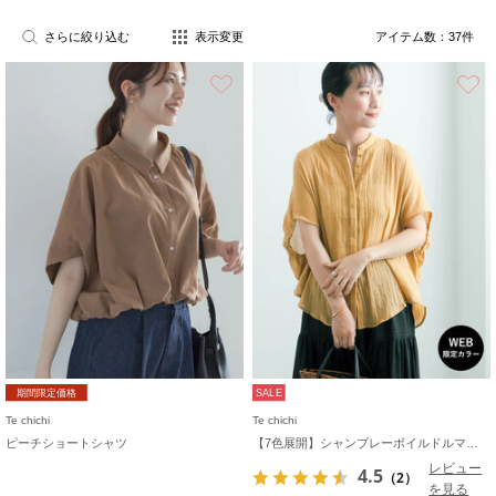
さらに絞り込む
表示変更
アイテム数：
37
件
お気に入り
期間限定価格
SALE
Te chichi
Te chichi
ピーチショートシャツ
【7色展開】シャンブレーボイルドルマンシャツ
レビュー
4.5
（2）
を見る