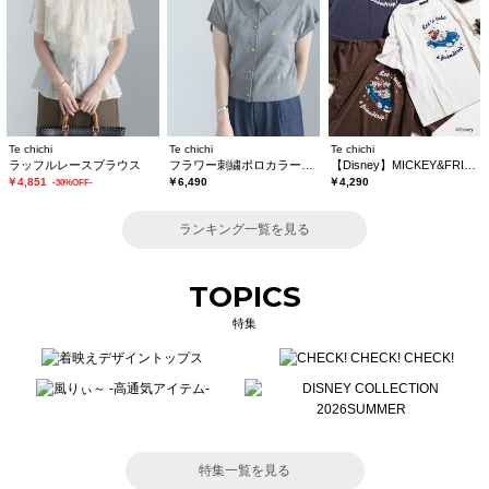
Te chichi
Te chichi
Te chichi
ラッフルレースブラウス
フラワー刺繍ポロカラーニット
【Disney】MICKEY&FRIENDS/オーバーサイズTシャツ
￥4,851
￥6,490
￥4,290
-30%OFF-
ランキング一覧を見る
TOPICS
特集
特集一覧を見る