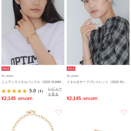
SALE
SALE
Te chichi
Te chichi
ニュアンスメタルバングル《2026 SUMMER LOOK item》
メタルモチーフブレスレット《2026 SUMMER LOOK item》
レビュー
5.0
（1）
を見る
¥2,145
¥2,145
-50%OFF-
-50%OFF-
お気に入り