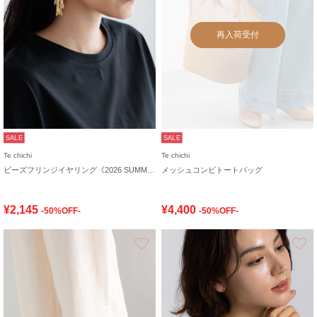
再入荷受付
SALE
SALE
Te chichi
Te chichi
ビーズフリンジイヤリング《2026 SUMMER LOOK item》
メッシュコンビトートバッグ
¥2,145
¥4,400
-50%OFF-
-50%OFF-
お気に入り