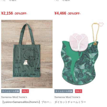
¥2,156
¥4,466
-30%OFF-
-30%OFF-
お気に入り
タイムセール対象
SALE
タイムセール対象
SALE
Samansa Mos2 home's
Samansa Mos2 home's
【yukino×SamansaMos2home’s】ブローチ付バッグ
ダイカットチャームミラー