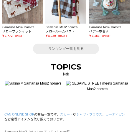
Samansa Mos2 home's
Samansa Mos2 home's
Samansa Mos2 home's
メローブランケット
メロールームベスト
ベアー巾着S
￥2,772
￥4,620
￥2,156
-30%OFF-
-30%OFF-
-30%OFF-
ランキング一覧を見る
TOPICS
特集
CAN ONLINE SHOP
の商品一覧です。
スカート
や
シャツ・ブラウス
、
カーディガン
など定番アイテムを取り揃えております。
Samansa Mos2（サマンサ モスモス）の一覧