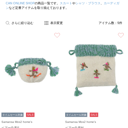
CAN ONLINE SHOP
の商品一覧です。
スカート
や
シャツ・ブラウス
、
カーディガ
ン
など定番アイテムを取り揃えております。
さらに絞り込む
表示変更
アイテム数：
5
件
お気に入り
タイムセール対象
SALE
タイムセール対象
SALE
Samansa Mos2 home's
Samansa Mos2 home's
ベアー巾着S
ベアー巾着M