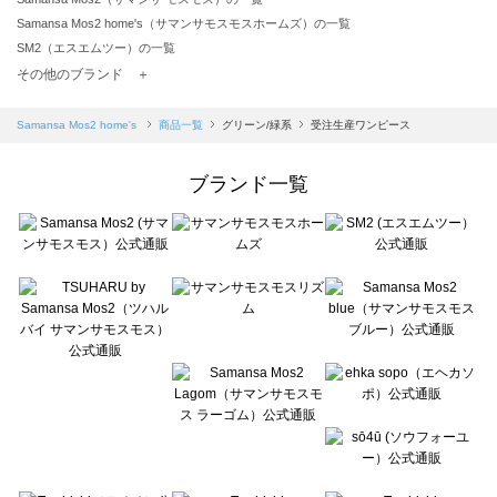
Samansa Mos2 home's（サマンサモスモスホームズ）の一覧
SM2（エスエムツー）の一覧
TSUHARU by Samansa Mos2（ツハルバイサマンサモスモス）の一覧
その他のブランド ＋
sm2rhythm（サマンサモスモス リズム）の一覧
Samansa Mos2 blue（サマンサモスモス ブルー）の一覧
Samansa Mos2 home's
商品一覧
グリーン/緑系
受注生産ワンピース
Samansa Mos2 Lagom（サマンサモスモス ラーゴム）の一覧
ehka sopo（エヘカソポ）の一覧
ブランド一覧
sō4ū（ソウフォーユー）の一覧
Te chichi（テチチ）の一覧
Te chichi CLASSIC（テチチ クラシック）の一覧
Te chichi TERRASSE（テチチ テラス）の一覧
Lugnoncure（ルノンキュール）の一覧
BETTY'S BLUE（べティーズブルー）の一覧
Wpc.（ワールドパーティー）の一覧