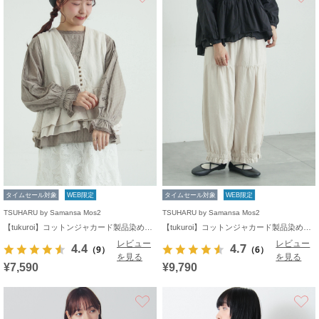
タイムセール対象
WEB限定
タイムセール対象
WEB限定
TSUHARU by Samansa Mos2
TSUHARU by Samansa Mos2
【tukuroi】コットンジャカード製品染めベスト《WEB限定》
【tukuroi】コットンジャカード製品染め裾フリルパンツ《WEB限定》
レビュー
レビュー
4.4
4.7
（9）
（6）
を見る
を見る
¥7,590
¥9,790
お気に入り