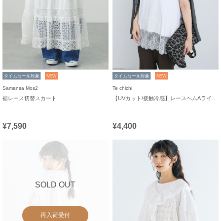
タイムセール対象
NEW
タイムセール対象
NEW
Samansa Mos2
Te chichi
裾レース切替スカート
【UVカット/接触冷感】レースヘムAラインタンクトップ
¥7,590
¥4,400
SOLD OUT
再入荷受付