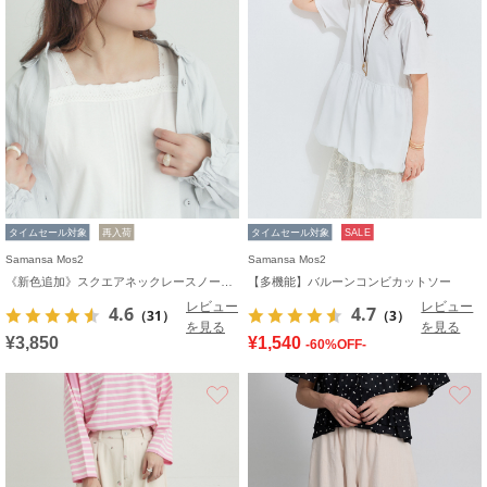
タイムセール対象
再入荷
タイムセール対象
SALE
Samansa Mos2
Samansa Mos2
《新色追加》スクエアネックレースノースリーブ【接触冷感】
【多機能】バルーンコンビカットソー
レビュー
レビュー
4.6
4.7
（31）
（3）
を見る
を見る
¥3,850
¥1,540
-60%OFF-
お気に入り