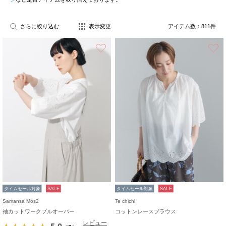
さらに絞り込む
表示変更
アイテム数：
811
件
お気に入り
タイムセール対象
SALE
タイムセール対象
SALE
Samansa Mos2
Te chichi
袖カットワークプルオーバー
コットンレースブラウス
レビュー