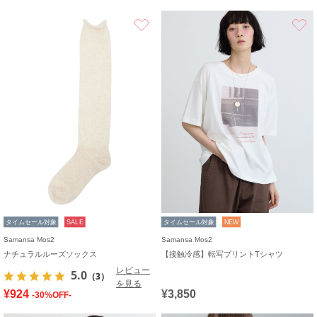
お気に入り
タイムセール対象
SALE
タイムセール対象
NEW
Samansa Mos2
Samansa Mos2
ナチュラルルーズソックス
【接触冷感】転写プリントTシャツ
レビュー
5.0
（3）
を見る
¥924
¥3,850
-30%OFF-