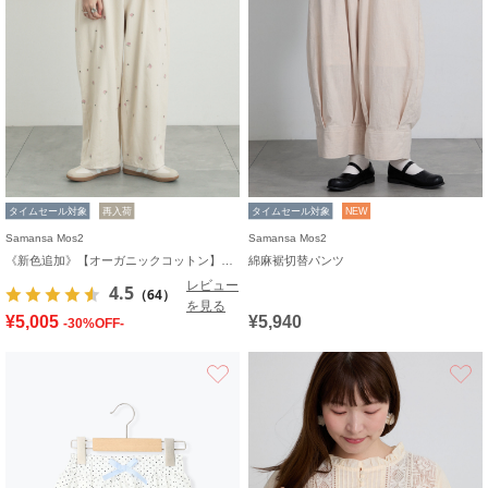
タイムセール対象
再入荷
タイムセール対象
NEW
Samansa Mos2
Samansa Mos2
《新色追加》【オーガニックコットン】デニムバレルパンツ
綿麻裾切替パンツ
レビュー
4.5
（64）
を見る
¥5,005
¥5,940
-30%OFF-
お気に入り