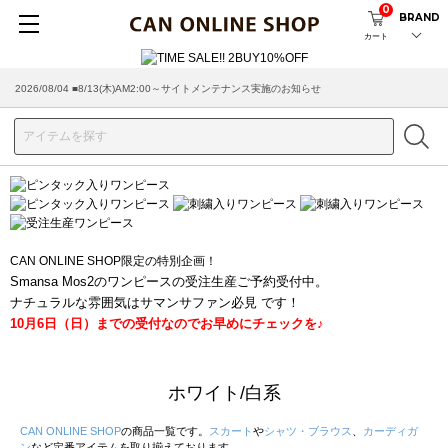
0
BRAND
カート
2026/08/04 ■8/13(木)AM2:00～サイトメンテナンス実施のお知らせ
2026/07/29 ■【お知らせ】ヤマト運輸の配送遅延・停止について
CAN ONLINE SHOP限定の特別企画！
Smansa Mos2のワンピースの受注生産ご予約受付中。
ナチュラルな雰囲気はサマンサファン必見 です！
10月6日（日）までの受付なのでお早めにチェックを♪
ホワイト/白系
CAN ONLINE SHOP
の商品一覧です。
スカート
や
シャツ・ブラウス
、
カーディガ
ン
など定番アイテムを取り揃えております。