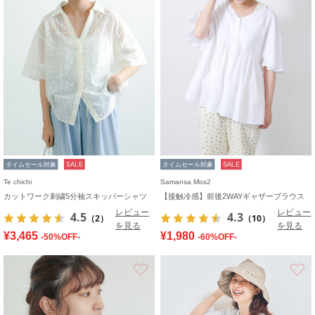
タイムセール対象
SALE
タイムセール対象
SALE
Te chichi
Samansa Mos2
カットワーク刺繍5分袖スキッパーシャツ
【接触冷感】前後2WAYギャザーブラウス
レビュー
レビュー
4.5
4.3
（2）
（10）
を見る
を見る
¥3,465
¥1,980
-50%OFF-
-60%OFF-
お気に入り