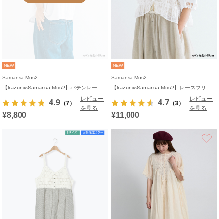
NEW
NEW
Samansa Mos2
Samansa Mos2
【kazumi×Samansa Mos2】バテンレースカットソー《WEB限定カラーあり》
【kazumi×Samansa Mos2】レースフリルブラウス
レビュー
レビュー
4.9
4.7
（7）
（3）
を見る
を見る
¥8,800
¥11,000