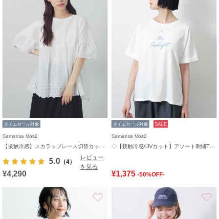
タイムセール対象
タイムセール対象
SALE
Samansa Mos2
Samansa Mos2
【接触冷感】スカラップレース切替カットソー
◇【接触冷感/UVカット】アソート刺繍Tシャツ
レビュー
5.0
（4）
を見る
¥4,290
¥1,375
-50%OFF-
お気に入り