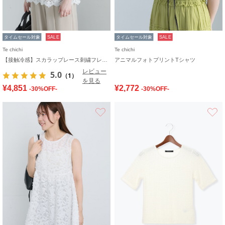
タイムセール対象
SALE
タイムセール対象
SALE
Te chichi
Te chichi
【接触冷感】スカラップレース刺繍フレンチシャツ
アニマルフォトプリントTシャツ
レビュー
5.0
（1）
を見る
¥4,851
¥2,772
-30%OFF-
-30%OFF-
お気に入り