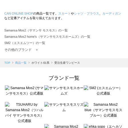
CAN ONLINE SHOP
の商品一覧です。
スカート
や
シャツ・ブラウス
、
カーディガン
など定番アイテムを取り揃えております。
Samansa Mos2（サマンサ モスモス）の一覧
Samansa Mos2 home's（サマンサモスモスホームズ）の一覧
SM2（エスエムツー）の一覧
TSUHARU by Samansa Mos2（ツハルバイサマンサモスモス）の一覧
その他のブランド ＋
sm2rhythm（サマンサモスモス リズム）の一覧
Samansa Mos2 blue（サマンサモスモス ブルー）の一覧
TOP
商品一覧
ホワイト/白系
受注生産ワンピース
Samansa Mos2 Lagom（サマンサモスモス ラーゴム）の一覧
ehka sopo（エヘカソポ）の一覧
ブランド一覧
sō4ū（ソウフォーユー）の一覧
Te chichi（テチチ）の一覧
Te chichi CLASSIC（テチチ クラシック）の一覧
Te chichi TERRASSE（テチチ テラス）の一覧
Lugnoncure（ルノンキュール）の一覧
BETTY'S BLUE（べティーズブルー）の一覧
Wpc.（ワールドパーティー）の一覧