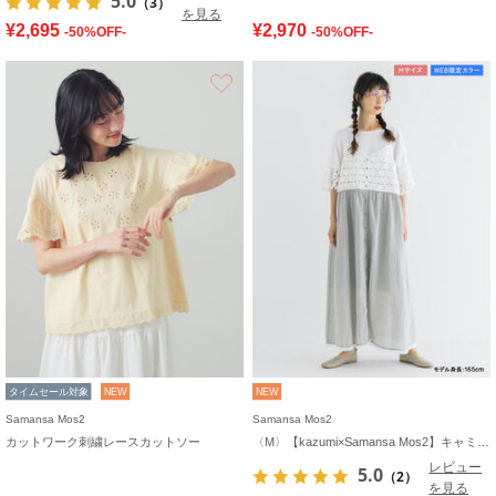
5.0
（3）
を見る
¥2,695
¥2,970
-50%OFF-
-50%OFF-
お気に入り
タイムセール対象
NEW
NEW
Samansa Mos2
Samansa Mos2
カットワーク刺繍レースカットソー
〈M〉【kazumi×Samansa Mos2】キャミワンピース《WEB限定カラーあり》
レビュー
5.0
（2）
を見る