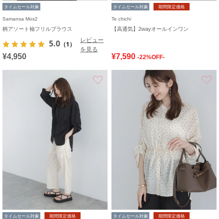
タイムセール対象
タイムセール対象
期間限定価格
Samansa Mos2
Te chichi
柄アソート袖フリルブラウス
【高通気】2wayオールインワン
レビュー
5.0
（1）
を見る
¥4,950
¥7,590
-22%OFF-
お気に入り
タイムセール対象
期間限定価格
タイムセール対象
期間限定価格