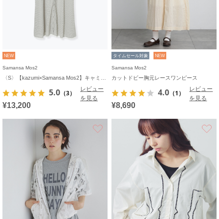
NEW
タイムセール対象
NEW
Samansa Mos2
Samansa Mos2
〈S〉【kazumi×Samansa Mos2】キャミワンピース《WEB限定カラーあり》
カットドビー胸元レースワンピース
レビュー
レビュー
5.0
4.0
（3）
（1）
を見る
を見る
¥13,200
¥8,690
お気に入り