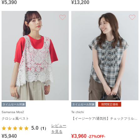
¥5,390
¥13,200
お気に入り
タイムセール対象
タイムセール対象
期間限定価格
Samansa Mos2
Te chichi
クロシェ風ベスト
【イージーケア/通気性】チェックフリルフレンチスリーブブラウス
レビュー
5.0
（1）
を見る
¥5,940
¥3,960
-27%OFF-