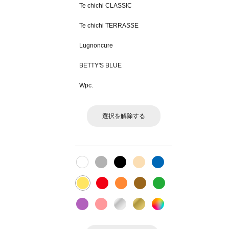
Te chichi CLASSIC
Te chichi TERRASSE
Lugnoncure
BETTY'S BLUE
Wpc.
選択を解除する