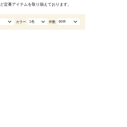
ど定番アイテムを取り揃えております。
1色
80件
カラー
件数