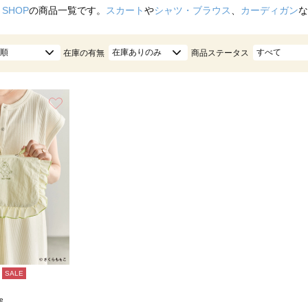
 SHOP
の商品一覧です。
スカート
や
シャツ・ブラウス
、
カーディガン
な
順
在庫ありのみ
すべて
在庫の有無
商品ステータス
お気に入り
SALE
e