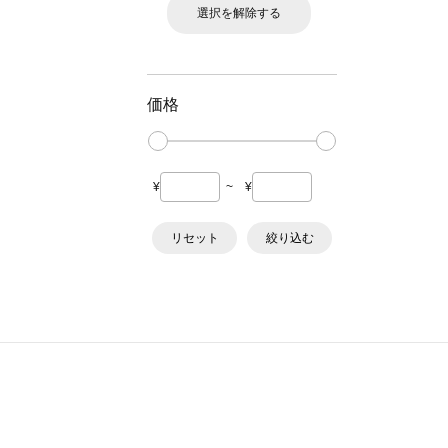
選択を解除する
価格
¥
~
¥
リセット
絞り込む