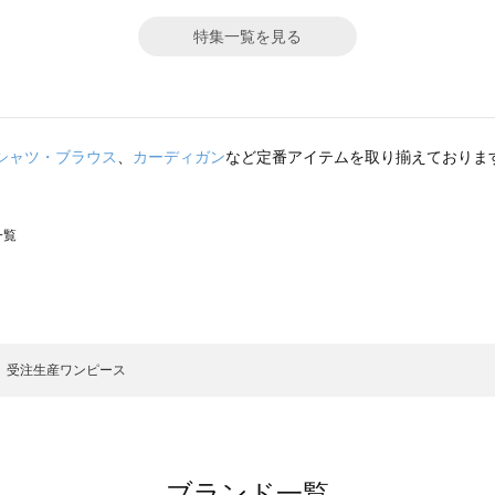
特集一覧を見る
シャツ・ブラウス
、
カーディガン
など定番アイテムを取り揃えておりま
一覧
スモス）の一覧
一覧
受注生産ワンピース
ブランド一覧