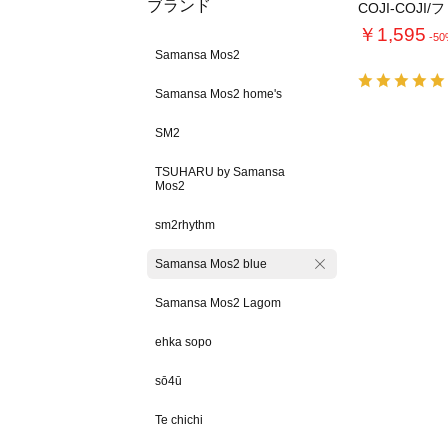
ブランド
COJI-COJI
￥1,595
-5
Samansa Mos2
Samansa Mos2 home's
SM2
TSUHARU by Samansa
Mos2
sm2rhythm
Samansa Mos2 blue
Samansa Mos2 Lagom
ehka sopo
sō4ū
Te chichi