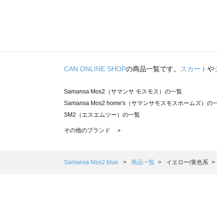
CAN ONLINE SHOP
の商品一覧です。
スカート
や
Samansa Mos2（サマンサ モスモス）の一覧
Samansa Mos2 home's（サマンサモスモスホームズ）の
SM2（エスエムツー）の一覧
TSUHARU by Samansa Mos2（ツハルバイサマンサモ
その他のブランド ＋
sm2rhythm（サマンサモスモス リズム）の一覧
Samansa Mos2 blue（サマンサモスモス ブルー）の一覧
Samansa Mos2 Lagom（サマンサモスモス ラーゴム）の
Samansa Mos2 blue
商品一覧
イエロー/黄色系
ehka sopo（エヘカソポ）の一覧
sō4ū（ソウフォーユー）の一覧
Te chichi（テチチ）の一覧
Te chichi CLASSIC（テチチ クラシック）の一覧