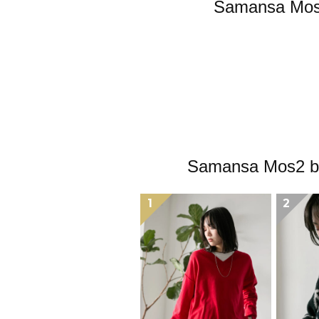
Samansa
Samansa M
1
2