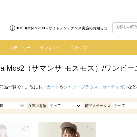
■8/13(木)AM2:00～サイトメンテナンス実施のお知らせ
カテゴリー
ランキング
スナップ
nsa Mos2（サマンサ モスモス）/ワン
商品一覧です。他にも
スカート
や
シャツ・ブラウス
、
カーディガン
など
順
すべて
すべて
在庫の有無
商品ステータス
お気に入り
お気に入り