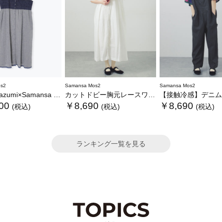
s2
Samansa Mos2
Samansa Mos2
nsa Mos2】キャミワンピース《WEB限定カラーあり》
カットドビー胸元レースワンピース
【接触冷感】デニムサ
00
￥8,690
￥8,690
(税込)
(税込)
(税込)
ランキング一覧を見る