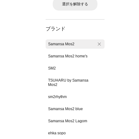
選択を解除する
ブランド
Samansa Mos2
Samansa Mos2 home's
SM2
TSUHARU by Samansa
Mos2
sm2rhythm
Samansa Mos2 blue
Samansa Mos2 Lagom
ehka sopo