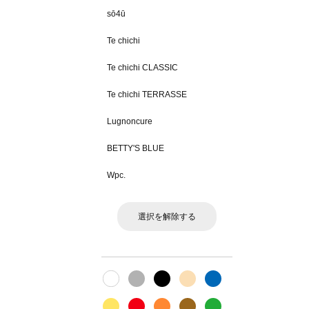
sō4ū
Te chichi
Te chichi CLASSIC
Te chichi TERRASSE
Lugnoncure
BETTY'S BLUE
Wpc.
選択を解除する