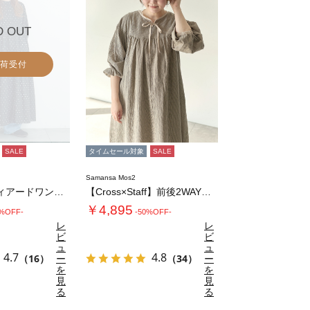
D OUT
荷受付
SALE
タイムセール対象
SALE
Samansa Mos2
柄アソートティアードワンピース
【Cross×Staff】前後2WAYワンピ…
￥4,895
0%OFF-
-50%OFF-
レ
レ
ビ
ビ
ュ
ュ
4.7
4.8
（16）
ー
（34）
ー
を
を
見
見
る
る