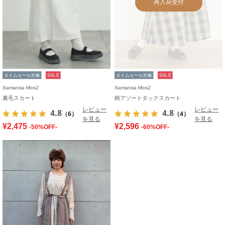
再入荷受付
タイムセール対象
SALE
タイムセール対象
SALE
Samansa Mos2
Samansa Mos2
裏毛スカート
柄アソートタックスカート
レビュー
レビュー
4.8
4.8
（6）
（4）
を見る
を見る
¥2,475
¥2,596
-50%OFF-
-60%OFF-
お気に入り