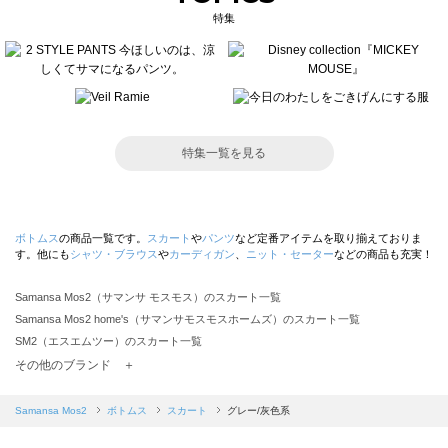
特集
特集一覧を見る
ボトムス
の商品一覧です。
スカート
や
パンツ
など定番アイテムを取り揃えておりま
す。他にも
シャツ・ブラウス
や
カーディガン
、
ニット・セーター
などの商品も充実！
Samansa Mos2（サマンサ モスモス）のスカート一覧
Samansa Mos2 home's（サマンサモスモスホームズ）のスカート一覧
SM2（エスエムツー）のスカート一覧
TSUHARU by Samansa Mos2（ツハルバイサマンサモスモス）のスカート一覧
その他のブランド ＋
sm2rhythm（サマンサモスモス リズム）のスカート一覧
Samansa Mos2 blue（サマンサモスモス ブルー）のスカート一覧
Samansa Mos2
ボトムス
スカート
グレー/灰色系
Samansa Mos2 Lagom（サマンサモスモス ラーゴム）のスカート一覧