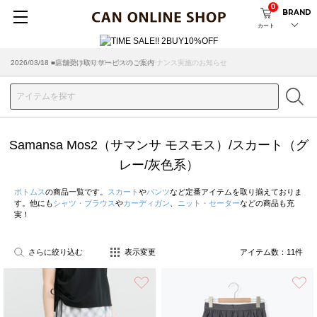
0
BRAND
カート
2026/08/04 ■8/13(木)AM2:00～サイトメンテナンス実施のお知らせ
2026/03/18 ■店舗受け取りサービスのご案内
Samansa Mos2（サマンサ モスモス）/スカート（グ
レー/灰色系）
ボトムス
の商品一覧です。
スカート
や
パンツ
など定番アイテムを取り揃えておりま
す。他にも
シャツ・ブラウス
や
カーディガン
、
ニット・セーター
などの商品も充
実！
さらに絞り込む
表示変更
アイテム数：
11
件
お気に入り