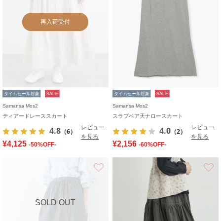
再入荷受付
タイムセール対象
SALE
タイムセール対象
SALE
Samansa Mos2
Samansa Mos2
ティアードレーススカート
スラブベア天ナロースカート
レビュー
レビュー
4.8
4.0
（6）
（2）
を見る
を見る
¥4,125
¥2,156
-50%OFF-
-60%OFF-
お気に入り
SOLD OUT