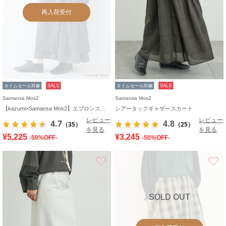
再入荷受付
タイムセール対象
SALE
タイムセール対象
SALE
Samansa Mos2
Samansa Mos2
【kazumi×Samansa Mos2】エプロンスカート
シアータックギャザースカート
レビュー
レビュー
4.7
4.8
（35）
（25）
を見る
を見る
¥5,225
¥3,245
-50%OFF-
-50%OFF-
お気に入り
SOLD OUT