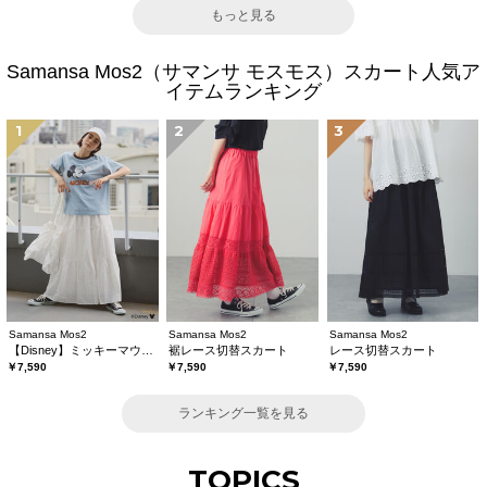
もっと見る
Samansa Mos2（サマンサ モスモス）スカート人気ア
イテムランキング
1
2
3
Samansa Mos2
Samansa Mos2
Samansa Mos2
【Disney】ミッキーマウス/総刺繍スカート
裾レース切替スカート
レース切替スカート
￥7,590
￥7,590
￥7,590
ランキング一覧を見る
TOPICS