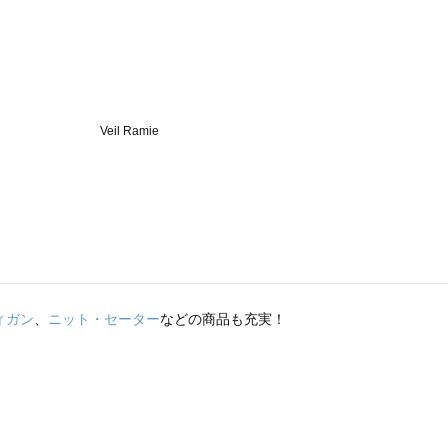
ィガン
、
ニット・セーター
などの商品も充実！