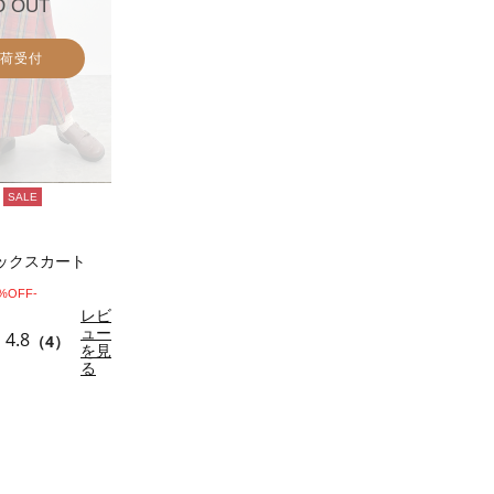
D OUT
荷受付
SALE
ックスカート
0%OFF-
レビ
ュー
4.8
（4）
を見
る