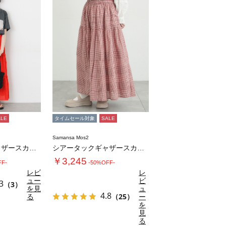
ALE
タイムセール対象
SALE
Samansa Mos2
インドボイルギャザースカート
シアータックギャザースカート
￥3,245
FF-
-50%OFF-
レビ
レ
ュー
ビ
3
（3）
を見
ュ
4.8
る
（25）
ー
を
見
る