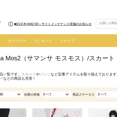
■8/13(木)AM2:00～サイトメンテナンス実施のお知らせ
カテゴリー
ランキング
スナップ
nsa Mos2（サマンサ モスモス）/スカー
品一覧です。
スカート
や
パンツ
など定番アイテムを取り揃えております
ー
などの商品も充実！
順
すべて
すべて
在庫の有無
商品ステータス
お気に入り
お気に入り