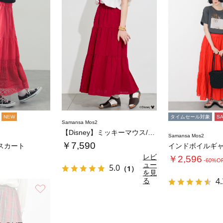
NEW
タイムセール対象
S
Samansa Mos2
【Disney】ミッキーマウス/総刺繍スカー…
Samansa Mos2
￥7,590
スカート
レビ
￥2,596
-60%O
ュー
5.0
（1）
を見
る
4.
お気に入り