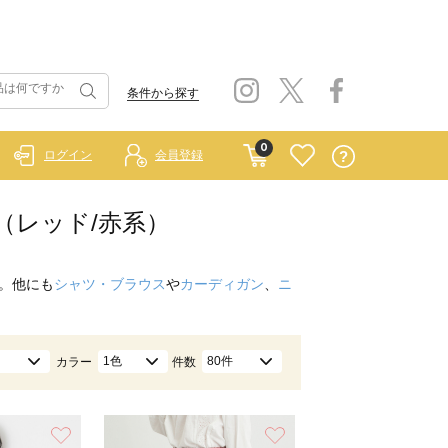
条件から探す
0
ログイン
会員登録
ト（レッド/赤系）
。他にも
シャツ・ブラウス
や
カーディガン
、
ニ
1色
80件
カラー
件数
お気に入り
お気に入り