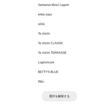
Samansa Mos2 Lagom
ehka sopo
sō4ū
Te chichi
Te chichi CLASSIC
Te chichi TERRASSE
Lugnoncure
BETTY'S BLUE
Wpc.
選択を解除する