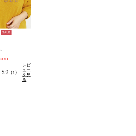
SALE
ト
0%OFF-
レビ
ュー
5.0
（1）
を見
る