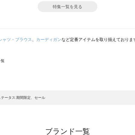
特集一覧を見る
シャツ・ブラウス
、
カーディガン
など定番アイテムを取り揃えておりま
一覧
スモス）の一覧
一覧
ステータス:期間限定、セール
ブランド一覧