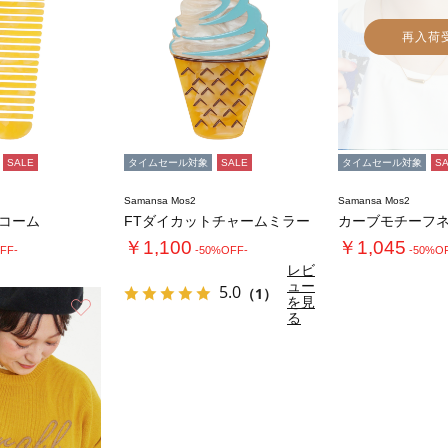
再入荷
SALE
タイムセール対象
SALE
タイムセール対象
S
Samansa Mos2
Samansa Mos2
トコーム
FTダイカットチャームミラー
カーブモチーフ
￥1,100
￥1,045
FF-
-50%OFF-
-50%O
レビ
ュー
5.0
（1）
を見
お気に入り
る