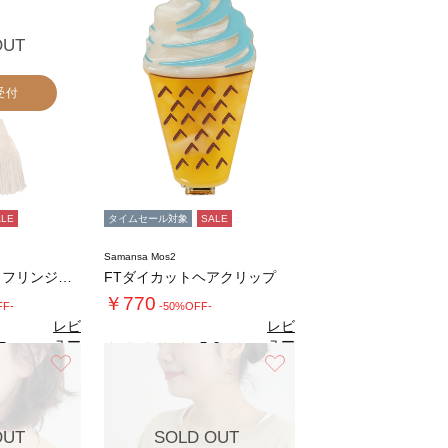
OUT
受付
ALE
タイムセール対象
SALE
Samansa Mos2
スウェードライクフリンジ巾着バッグ
FTダイカットヘアクリップ
￥770
FF-
-50%OFF-
レビ
レビ
ュー
ュー
5
5.0
（2）
（1）
を見
を見
お気に入り
お気に入り
る
る
OUT
SOLD OUT