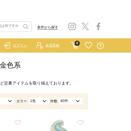
条件から探す
0
ログイン
会員登録
/金色系
ど定番アイテムを取り揃えております。
1色
80件
カラー
件数
お気に入り
お気に入り