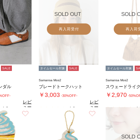
SOLD OUT
SOLD 
再入荷受付
再入荷
SALE
タイムセール対象
SALE
タイムセール対象
S
Samansa Mos2
Samansa Mos2
ンダル
ブレードトークハット
￥3,003
￥2,970
0%OFF-
-30%OFF-
-50%O
レビ
レビ
ュー
ュー
4.8
4.0
4.
（6）
（2）
を見
を見
お気に入り
お気に入り
る
る
SOLD 