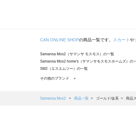
CAN ONLINE SHOP
の商品一覧です。
スカート
や
Samansa Mos2（サマンサ モスモス）の一覧
Samansa Mos2 home's（サマンサモスモスホームズ）の
SM2（エスエムツー）の一覧
TSUHARU by Samansa Mos2（ツハルバイサマンサモ
その他のブランド ＋
sm2rhythm（サマンサモスモス リズム）の一覧
Samansa Mos2 blue（サマンサモスモス ブルー）の一覧
Samansa Mos2 Lagom（サマンサモスモス ラーゴム）の
Samansa Mos2
商品一覧
ゴールド/金系
商品
ehka sopo（エヘカソポ）の一覧
sō4ū（ソウフォーユー）の一覧
Te chichi（テチチ）の一覧
Te chichi CLASSIC（テチチ クラシック）の一覧
Te chichi TERRASSE（テチチ テラス）の一覧