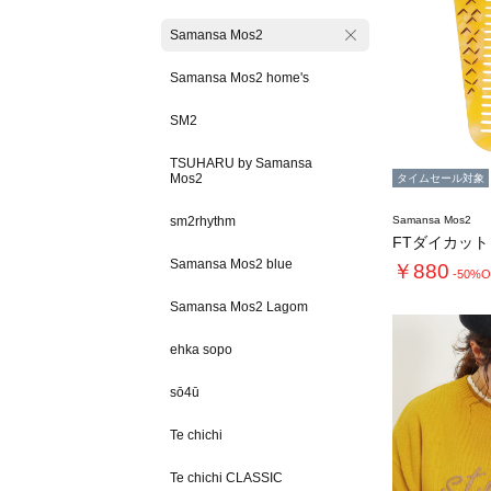
Samansa Mos2
Samansa Mos2 home's
SM2
TSUHARU by Samansa
Mos2
タイムセール対象
sm2rhythm
Samansa Mos2
FTダイカッ
Samansa Mos2 blue
￥880
-50%O
Samansa Mos2 Lagom
ehka sopo
sō4ū
Te chichi
Te chichi CLASSIC