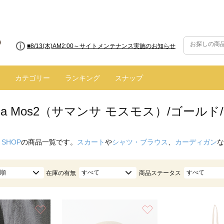
■8/13(木)AM2:00～サイトメンテナンス実施のお知らせ
カテゴリー
ランキング
スナップ
nsa Mos2（サマンサ モスモス）/ゴールド
 SHOP
の商品一覧です。
スカート
や
シャツ・ブラウス
、
カーディガン
な
順
すべて
すべて
在庫の有無
商品ステータス
お気に入り
お気に入り