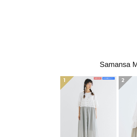
Samans
1
2