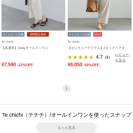
タイムセール対象
期間限定価格
タイムセール対象
SALE
Te chichi
Te chichi
【高通気】2wayオールインワン
【セレモニーアイテム】2タックベアオールインワン（セットアップ可）
レビュー
4.7
（3）
を見る
¥7,590
¥6,050
-22%OFF-
-50%OFF-
1
Te chichi（テチチ）/オールインワンを使ったスナップ
もっと見る