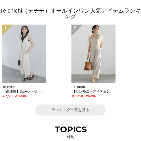
Te chichi（テチチ）オールインワン人気アイテムランキ
ング
1
2
Te chichi
Te chichi
【高通気】2wayオールインワン
【セレモニーアイテム】2タックベアオールインワン（セットアップ可）
￥7,590
￥6,050
-22%OFF-
-50%OFF-
ランキング一覧を見る
TOPICS
特集