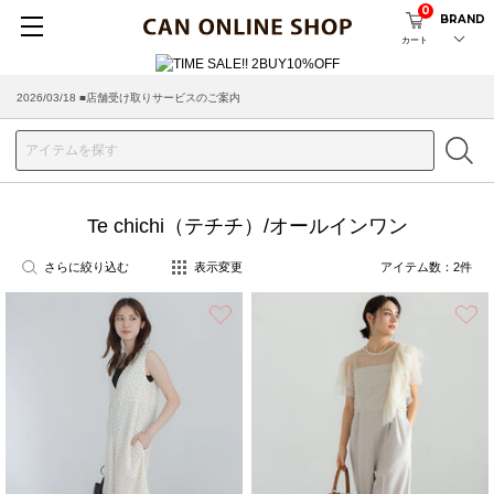
0
BRAND
カート
2026/03/18 ■店舗受け取りサービスのご案内
Te chichi（テチチ）/オールインワン
さらに絞り込む
表示変更
アイテム数：
2
件
お気に入り