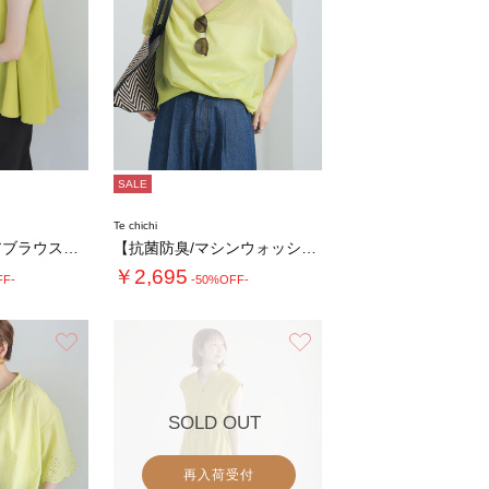
SALE
Te chichi
【高通気】フレアブラウス（セットアップ可）
【抗菌防臭/マシンウォッシャブル】Vネックド…
￥2,695
FF-
-50%OFF-
お気に入り
お気に入り
SOLD OUT
再入荷受付