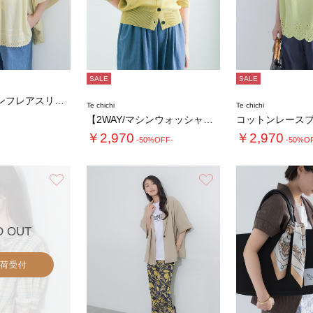
SALE
SALE
コットンローンフレアスリーブブラウス
Te chichi
Te chichi
【2WAY/マシンウォッシャブル】ペーパータ…
コットンレース
￥2,970
￥2,970
-50%OFF-
-50%O
お気に入り
お気に入り
D OUT
荷受付