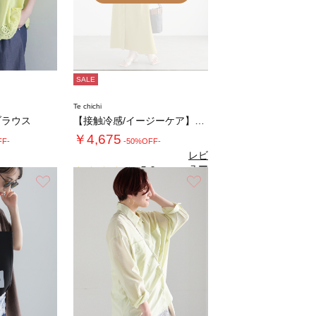
SALE
Te chichi
ブラウス
【接触冷感/イージーケア】リネンライクワンピ…
￥4,675
FF-
-50%OFF-
レビ
ュー
5.0
（2）
を見
お気に入り
お気に入り
る