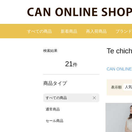
すべての商品
新着商品
再入荷商品
ブランド
Te c
検索結果
21
件
CAN ONLINE
商品タイプ
人気
表示順
すべての商品
通常商品
セール商品