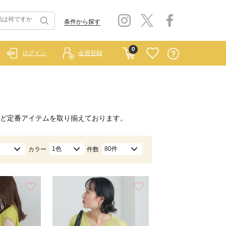
条件から探す
0
ログイン
会員登録
ど定番アイテムを取り揃えております。
1色
80件
カラー
件数
お気に入り
お気に入り