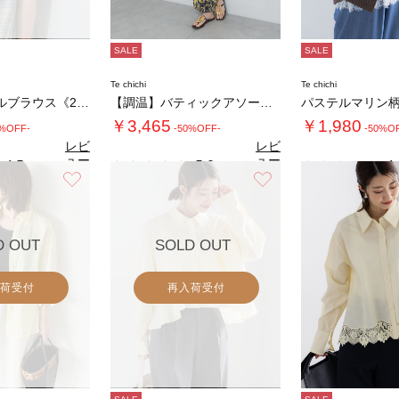
SALE
SALE
Te chichi
Te chichi
チェックフリルブラウス《2026 SUMME…
【調温】バティックアソートプリントパンツ
パステルマリン
￥3,465
￥1,980
0%OFF-
-50%OFF-
-50%O
レビ
レビ
ュー
ュー
4.5
5.0
4.
（4）
（3）
を見
を見
お気に入り
お気に入り
る
る
D OUT
SOLD OUT
荷受付
再入荷受付