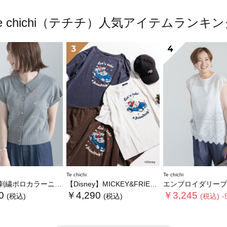
e chichi（テチチ）人気アイテムランキ
3
4
Te chichi
Te chichi
繍ポロカラーニット
【Disney】MICKEY&FRIENDS/オーバーサイズTシャツ
エンブロイダリーブ
0
￥4,290
￥3,245
(税込)
(税込)
(税込)
-