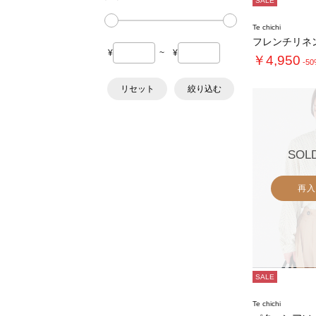
SALE
Te chichi
フレンチリネ
¥
~
¥
￥4,950
-5
リセット
絞り込む
SOL
再入
SALE
Te chichi