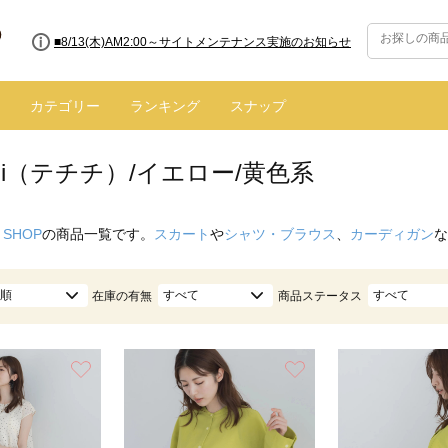
■8/13(木)AM2:00～サイトメンテナンス実施のお知らせ
■【お知らせ】ヤマト運輸の配送遅延・停止について
カテゴリー
ランキング
スナップ
hichi（テチチ）/イエロー/黄色系
 SHOP
の商品一覧です。
スカート
や
シャツ・ブラウス
、
カーディガン
な
順
すべて
すべて
在庫の有無
商品ステータス
お気に入り
お気に入り