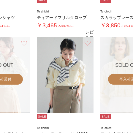
SALE
SALE
Te chichi
Te chichi
ンシャツ
ティアードフリルクロップトシャツ
￥3,465
￥3,850
0%OFF-
-50%OFF-
-50%O
レビ
ュー
5.0
5.
（5）
を見
お気に入り
お気に入り
る
D OUT
SOLD 
荷受付
再入荷
SALE
SALE
Te chichi
Te chichi