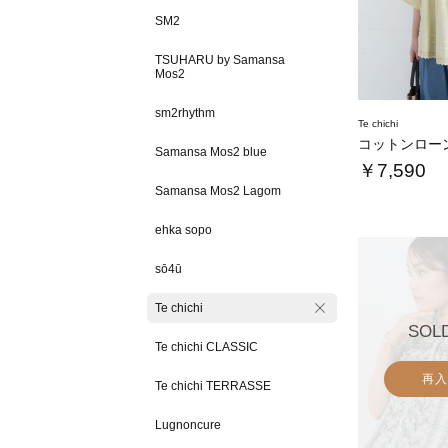
SM2
TSUHARU by Samansa
Mos2
sm2rhythm
Te chichi
Samansa Mos2 blue
￥7,590
Samansa Mos2 Lagom
ehka sopo
sō4ū
Te chichi
SOL
Te chichi CLASSIC
再入
Te chichi TERRASSE
Lugnoncure