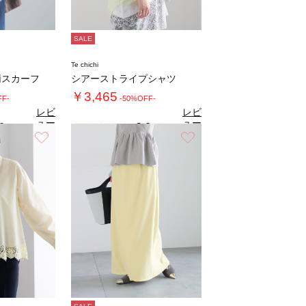
SALE
Te chichi
柄スカーフ
シアーストライプシャツ
￥3,465
FF-
-50%OFF-
レビ
レビ
ュー
ュー
0
3.8
（1）
（4）
を見
を見
お気に入り
お気に入り
る
る