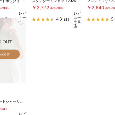
パターンアソートボウタイブラウス《2026 …
スタンダードシャツ《2026 spring …
￥2,772
￥2,640
0%OFF-
-60%OFF-
-60%O
レビ
レビ
ュー
ュー
4.6
4.3
5.
（8）
（3）
を見
を見
お気に入り
る
る
D OUT
荷受付
パターンアソートシャーリングブラウス
0%OFF-
レビ