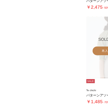
￥2,475
-5
SOL
再入
SALE
Te chichi
￥1,485
-7