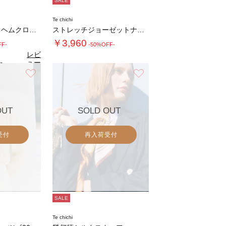
SALE
Te chichi
スカラップレースヘムクロップトシャツ
ストレッチジョーゼットナロースカート《202…
￥3,960
FF-
-50%OFF-
レビ
ュー
0
（1）
を見
お気に入り
お気に入り
る
OUT
SOLD OUT
受付
再入荷受付
SALE
Te chichi