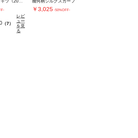
フロントフリルシャツ《2026 spring…
幾何柄シルクスカーフ
￥3,025
FF-
-50%OFF-
レビ
ュー
0
（7）
を見
る