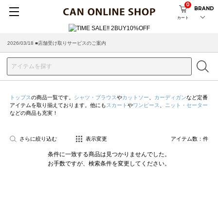
0
BRAND
カート
2026/03/18 ■店舗受け取りサービスのご案内
トップス
の商品一覧です。
シャツ・ブラウス
や
カットソー
、
カーディガン
など定番
アイテムを取り揃えております。他にも
スカート
や
ワンピース
、
ニット・セーター
などの商品も充実！
さらに絞り込む
表示変更
アイテム数：
件
条件に一致する商品は見つかりませんでした。
お手数ですが、検索条件を変更してください。