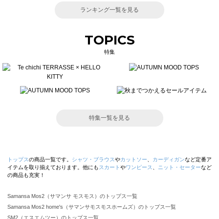
ランキング一覧を見る
TOPICS
特集
特集一覧を見る
トップス
の商品一覧です。
シャツ・ブラウス
や
カットソー
、
カーディガン
など定番ア
イテムを取り揃えております。他にも
スカート
や
ワンピース
、
ニット・セーター
など
の商品も充実！
Samansa Mos2（サマンサ モスモス）のトップス一覧
Samansa Mos2 home's（サマンサモスモスホームズ）のトップス一覧
SM2（エスエムツー）のトップス一覧