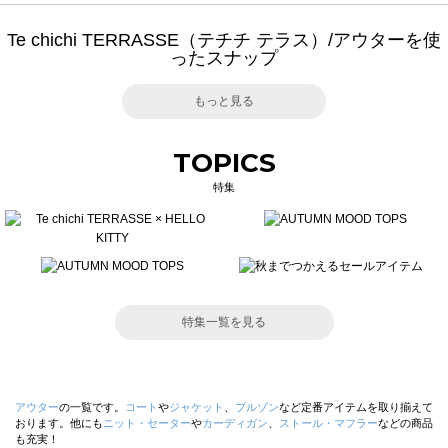
Te chichi TERRASSE（テチチ テラス）/アウターを使
ったスナップ
もっと見る
TOPICS
特集
特集一覧を見る
アウター
の一覧です。
コート
や
ジャケット
、
ブルゾン
など定番アイテムを取り揃えて
おります。他にも
ニット・セーター
や
カーディガン
、
ストール・マフラー
などの商品
も充実！