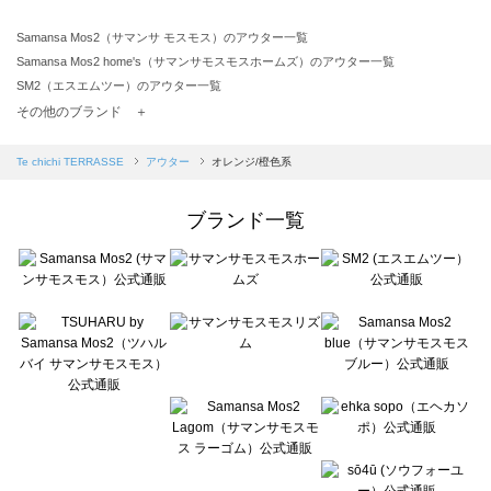
Samansa Mos2（サマンサ モスモス）のアウター一覧
Samansa Mos2 home's（サマンサモスモスホームズ）のアウター一覧
SM2（エスエムツー）のアウター一覧
TSUHARU by Samansa Mos2（ツハルバイサマンサモスモス）のアウター一覧
その他のブランド ＋
sm2rhythm（サマンサモスモス リズム）のアウター一覧
Samansa Mos2 blue（サマンサモスモス ブルー）のアウター一覧
Te chichi TERRASSE
アウター
オレンジ/橙色系
Samansa Mos2 Lagom（サマンサモスモス ラーゴム）のアウター一覧
ehka sopo（エヘカソポ）のアウター一覧
ブランド一覧
sō4ū（ソウフォーユー）のアウター一覧
Te chichi（テチチ）のアウター一覧
Te chichi CLASSIC（テチチ クラシック）のアウター一覧
Te chichi TERRASSE（テチチ テラス）のアウター一覧
Lugnoncure（ルノンキュール）のアウター一覧
BETTY'S BLUE（べティーズブルー）のアウター一覧
Wpc.（ワールドパーティー）のアウター一覧