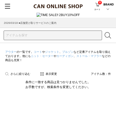
0
BRAND
カート
2026/03/18 ■店舗受け取りサービスのご案内
アウター
の一覧です。
コート
や
ジャケット
、
ブルゾン
など定番アイテムを取り揃え
ております。他にも
ニット・セーター
や
カーディガン
、
ストール・マフラー
などの
商品も充実！
さらに絞り込む
表示変更
アイテム数：
件
条件に一致する商品は見つかりませんでした。
お手数ですが、検索条件を変更してください。