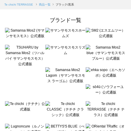
Samansa Mos2 blue（サマンサモスモス ブルー）の一覧
Te chichi TERRASSE
商品一覧
ブラック/黒系
Samansa Mos2 Lagom（サマンサモスモス ラーゴム）の一覧
ehka sopo（エヘカソポ）の一覧
ブランド一覧
sō4ū（ソウフォーユー）の一覧
Te chichi（テチチ）の一覧
Te chichi CLASSIC（テチチ クラシック）の一覧
Te chichi TERRASSE（テチチ テラス）の一覧
Lugnoncure（ルノンキュール）の一覧
BETTY'S BLUE（べティーズブルー）の一覧
Wpc.（ワールドパーティー）の一覧