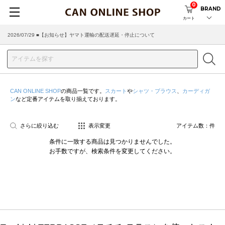
0
BRAND
カート
2026/07/29 ■【お知らせ】ヤマト運輸の配送遅延・停止について
CAN ONLINE SHOP
の商品一覧です。
スカート
や
シャツ・ブラウス
、
カーディガ
ン
など定番アイテムを取り揃えております。
さらに絞り込む
表示変更
アイテム数：
件
条件に一致する商品は見つかりませんでした。
お手数ですが、検索条件を変更してください。