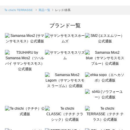
sm2rhythm（サマンサモスモス リズム）の一覧
Samansa Mos2 blue（サマンサモスモス ブルー）の一覧
Te chichi TERRASSE
商品一覧
レッド/赤系
Samansa Mos2 Lagom（サマンサモスモス ラーゴム）の一覧
ehka sopo（エヘカソポ）の一覧
ブランド一覧
sō4ū（ソウフォーユー）の一覧
Te chichi（テチチ）の一覧
Te chichi CLASSIC（テチチ クラシック）の一覧
Te chichi TERRASSE（テチチ テラス）の一覧
Lugnoncure（ルノンキュール）の一覧
BETTY'S BLUE（べティーズブルー）の一覧
Wpc.（ワールドパーティー）の一覧