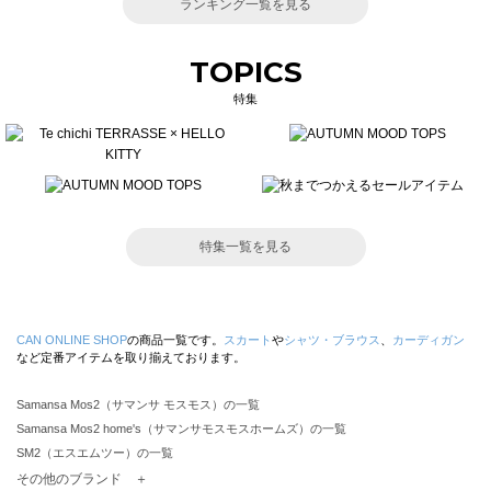
ランキング一覧を見る
TOPICS
特集
特集一覧を見る
CAN ONLINE SHOP
の商品一覧です。
スカート
や
シャツ・ブラウス
、
カーディガン
など定番アイテムを取り揃えております。
Samansa Mos2（サマンサ モスモス）の一覧
Samansa Mos2 home's（サマンサモスモスホームズ）の一覧
SM2（エスエムツー）の一覧
TSUHARU by Samansa Mos2（ツハルバイサマンサモスモス）の一覧
その他のブランド ＋