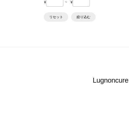
¥
~
¥
リセット
絞り込む
Lugnon