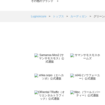
その他のブランド ＋
sm2rhythm（サマンサモスモス リズム）のカーディガン
Samansa Mos2 blue（サマンサモスモス ブルー）のカ
Samansa Mos2 Lagom（サマンサモスモス ラーゴム
Lugnoncure
トップス
カーディガン
グリーン
ehka sopo（エヘカソポ）のカーディガン一覧
sō4ū（ソウフォーユー）のカーディガン一覧
Te chichi（テチチ）のカーディガン一覧
Te chichi CLASSIC（テチチ クラシック）のカーディガン
Te chichi TERRASSE（テチチ テラス）のカーディガン一
Lugnoncure（ルノンキュール）のカーディガン一覧
BETTY'S BLUE（べティーズブルー）のカーディガン一覧
Wpc.（ワールドパーティー）のカーディガン一覧