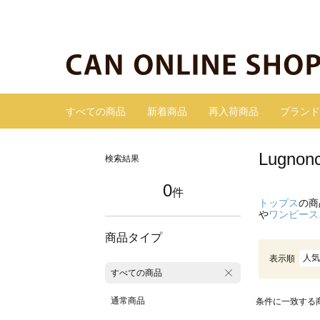
すべての商品
新着商品
再入荷商品
ブランド
Lugn
検索結果
0
件
トップス
の商
や
ワンピース
商品タイプ
人気
表示順
すべての商品
通常商品
条件に一致する