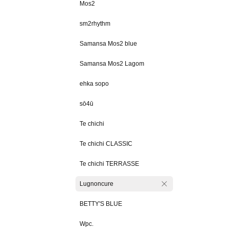
Mos2
sm2rhythm
Samansa Mos2 blue
Samansa Mos2 Lagom
ehka sopo
sō4ū
Te chichi
Te chichi CLASSIC
Te chichi TERRASSE
Lugnoncure
BETTY'S BLUE
Wpc.