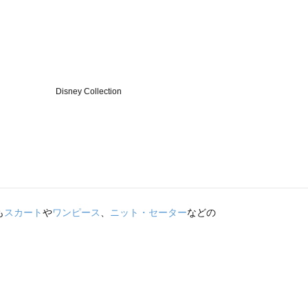
も
スカート
や
ワンピース
、
ニット・セーター
などの