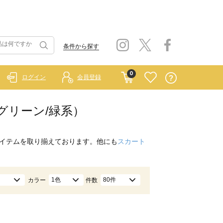
条件から探す
0
ログイン
会員登録
（グリーン/緑系）
イテムを取り揃えております。他にも
スカート
1色
80件
カラー
件数