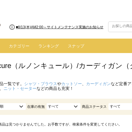
■8/13(木)AM2:00～サイトメンテナンス実施のお知らせ
カテゴリー
ランキング
スナップ
oncure（ルノンキュール）/カーディガン
品一覧です。
シャツ・ブラウス
や
カットソー
、
カーディガン
など定番ア
、
ニット・セーター
などの商品も充実！
順
すべて
すべて
在庫の有無
商品ステータス
商品は見つかりませんでした。お手数ですが、検索条件を変更してください。