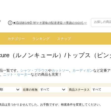
■8/13(木)AM2:00～サイトメンテナンス実施のお知らせ
カテゴリー
ランキング
スナップ
oncure（ルノンキュール）/トップス（ピ
品一覧です。
シャツ・ブラウス
や
カットソー
、
カーディガン
など定番ア
、
ニット・セーター
などの商品も充実！
順
すべて
すべて
在庫の有無
商品ステータス
商品は見つかりませんでした。お手数ですが、検索条件を変更してください。