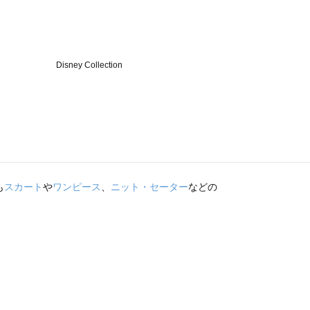
も
スカート
や
ワンピース
、
ニット・セーター
などの