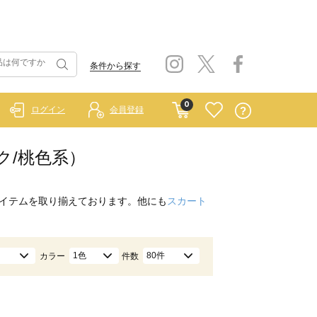
条件から探す
0
ログイン
会員登録
ンク/桃色系）
イテムを取り揃えております。他にも
スカート
1色
80件
カラー
件数