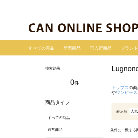
すべての商品
新着商品
再入荷商品
ブランド
Lugn
検索結果
0
件
トップス
の商
や
ワンピース
商品タイプ
人気
表示順
すべての商品
通常商品
条件に一致する