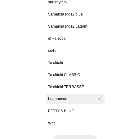
sm2rhythm
Samansa Mos2 blue
Samansa Mos2 Lagom
ehka sopo
sō4ū
Te chichi
Te chichi CLASSIC
Te chichi TERRASSE
Lugnoncure
BETTY'S BLUE
Wpc.