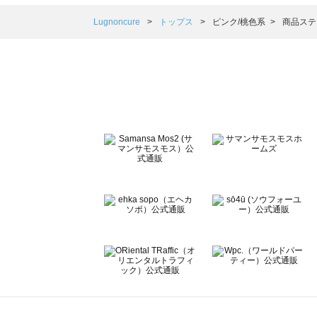
Samansa Mos2 blue（サマンサモスモス ブルー）のト
Samansa Mos2 Lagom（サマンサモスモス ラーゴム）
Lugnoncure
トップス
ピンク/桃色系
商品ステ
ehka sopo（エヘカソポ）のトップス一覧
sō4ū（ソウフォーユー）のトップス一覧
Te chichi（テチチ）のトップス一覧
Te chichi CLASSIC（テチチ クラシック）のトップス一覧
Te chichi TERRASSE（テチチ テラス）のトップス一覧
Lugnoncure（ルノンキュール）のトップス一覧
BETTY'S BLUE（べティーズブルー）のトップス一覧
Wpc.（ワールドパーティー）のトップス一覧