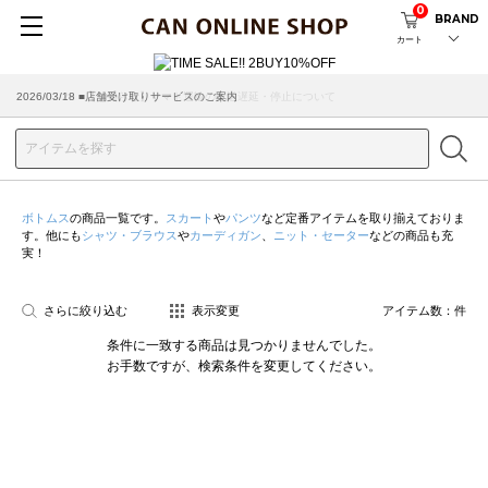
0
BRAND
カート
2026/07/29 ■【お知らせ】ヤマト運輸の配送遅延・停止について
2026/03/18 ■店舗受け取りサービスのご案内
ボトムス
の商品一覧です。
スカート
や
パンツ
など定番アイテムを取り揃えておりま
す。他にも
シャツ・ブラウス
や
カーディガン
、
ニット・セーター
などの商品も充
実！
さらに絞り込む
表示変更
アイテム数：
件
条件に一致する商品は見つかりませんでした。
お手数ですが、検索条件を変更してください。