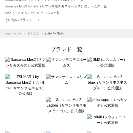
Samansa Mos2 home's（サマンサモスモスホームズ）のボトムス一覧
SM2（エスエムツー）のボトムス一覧
TSUHARU by Samansa Mos2（ツハルバイサマンサモスモス）のボトムス一覧
その他のブランド ＋
sm2rhythm（サマンサモスモス リズム）のボトムス一覧
Samansa Mos2 blue（サマンサモスモス ブルー）のボトムス一覧
Lugnoncure
ボトムス
シルバー/銀系
Samansa Mos2 Lagom（サマンサモスモス ラーゴム）のボトムス一覧
ehka sopo（エヘカソポ）のボトムス一覧
ブランド一覧
sō4ū（ソウフォーユー）のボトムス一覧
Te chichi（テチチ）のボトムス一覧
Te chichi CLASSIC（テチチ クラシック）のボトムス一覧
Te chichi TERRASSE（テチチ テラス）のボトムス一覧
Lugnoncure（ルノンキュール）のボトムス一覧
BETTY'S BLUE（べティーズブルー）のボトムス一覧
Wpc.（ワールドパーティー）のボトムス一覧