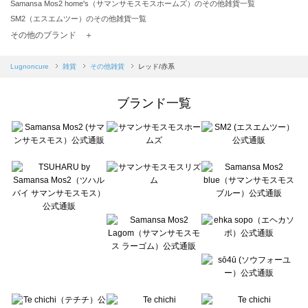
Samansa Mos2 home's（サマンサモスモスホームズ）のその他雑貨一覧
SM2（エスエムツー）のその他雑貨一覧
TSUHARU by Samansa Mos2（ツハルバイサマンサモスモス）のその他雑貨一覧
その他のブランド ＋
sm2rhythm（サマンサモスモス リズム）のその他雑貨一覧
Samansa Mos2 blue（サマンサモスモス ブルー）のその他雑貨一覧
Lugnoncure
雑貨
その他雑貨
レッド/赤系
Samansa Mos2 Lagom（サマンサモスモス ラーゴム）のその他雑貨一覧
ehka sopo（エヘカソポ）のその他雑貨一覧
ブランド一覧
sō4ū（ソウフォーユー）のその他雑貨一覧
Te chichi（テチチ）のその他雑貨一覧
Te chichi CLASSIC（テチチ クラシック）のその他雑貨一覧
Te chichi TERRASSE（テチチ テラス）のその他雑貨一覧
Lugnoncure（ルノンキュール）のその他雑貨一覧
BETTY'S BLUE（べティーズブルー）のその他雑貨一覧
Wpc.（ワールドパーティー）のその他雑貨一覧