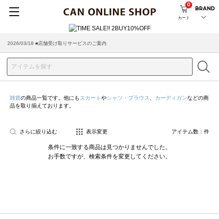
0
BRAND
カート
2026/03/18 ■店舗受け取りサービスのご案内
雑貨
の商品一覧です。他にも
スカート
や
シャツ・ブラウス
、
カーディガン
などの商
品を取り揃えております。
さらに絞り込む
表示変更
アイテム数：
件
条件に一致する商品は見つかりませんでした。
お手数ですが、検索条件を変更してください。