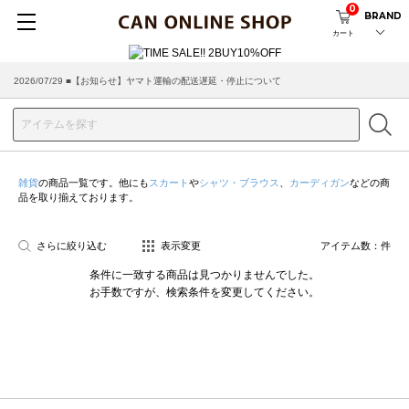
0
BRAND
カート
2026/07/29 ■【お知らせ】ヤマト運輸の配送遅延・停止について
雑貨
の商品一覧です。他にも
スカート
や
シャツ・ブラウス
、
カーディガン
などの商
品を取り揃えております。
さらに絞り込む
表示変更
アイテム数：
件
条件に一致する商品は見つかりませんでした。
お手数ですが、検索条件を変更してください。