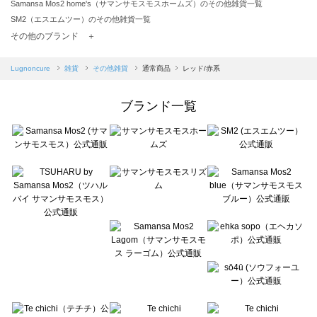
Samansa Mos2 home's（サマンサモスモスホームズ）のその他雑貨一覧
SM2（エスエムツー）のその他雑貨一覧
TSUHARU by Samansa Mos2（ツハルバイサマンサモスモス）のその他雑貨一覧
その他のブランド ＋
sm2rhythm（サマンサモスモス リズム）のその他雑貨一覧
Samansa Mos2 blue（サマンサモスモス ブルー）のその他雑貨一覧
Lugnoncure
雑貨
その他雑貨
通常商品
レッド/赤系
Samansa Mos2 Lagom（サマンサモスモス ラーゴム）のその他雑貨一覧
ehka sopo（エヘカソポ）のその他雑貨一覧
ブランド一覧
sō4ū（ソウフォーユー）のその他雑貨一覧
Te chichi（テチチ）のその他雑貨一覧
Te chichi CLASSIC（テチチ クラシック）のその他雑貨一覧
Te chichi TERRASSE（テチチ テラス）のその他雑貨一覧
Lugnoncure（ルノンキュール）のその他雑貨一覧
BETTY'S BLUE（べティーズブルー）のその他雑貨一覧
Wpc.（ワールドパーティー）のその他雑貨一覧