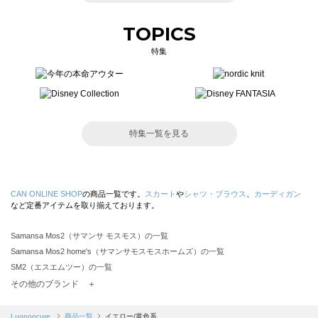
TOPICS
特集
特集一覧を見る
CAN ONLINE SHOP
の商品一覧です。
スカート
や
シャツ・ブラウス
、
カーディガン
など定番アイテムを取り揃えております。
Samansa Mos2（サマンサ モスモス）の一覧
Samansa Mos2 home's（サマンサモスモスホームズ）の一覧
SM2（エスエムツー）の一覧
TSUHARU by Samansa Mos2（ツハルバイサマンサモスモス）の一覧
その他のブランド ＋
sm2rhythm（サマンサモスモス リズム）の一覧
Samansa Mos2 blue（サマンサモスモス ブルー）の一覧
Lugnoncure
商品一覧
イエロー/黄色系