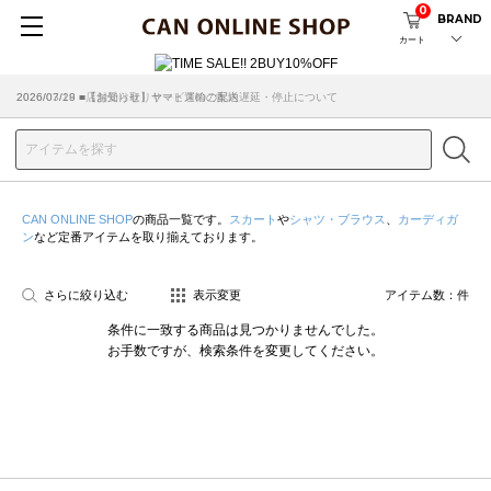
0
BRAND
カート
2026/07/29 ■【お知らせ】ヤマト運輸の配送遅延・停止について
2026/03/18 ■店舗受け取りサービスのご案内
CAN ONLINE SHOP
の商品一覧です。
スカート
や
シャツ・ブラウス
、
カーディガ
ン
など定番アイテムを取り揃えております。
さらに絞り込む
表示変更
アイテム数：
件
条件に一致する商品は見つかりませんでした。
お手数ですが、検索条件を変更してください。