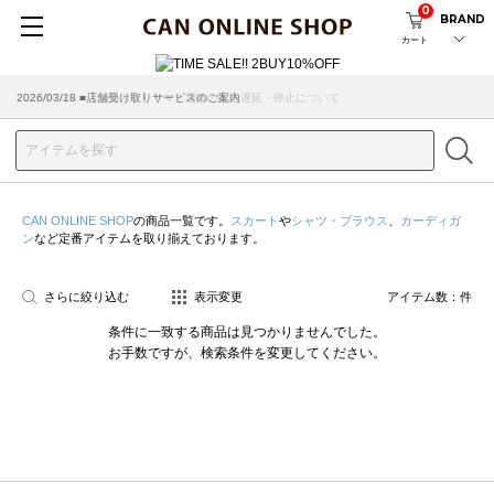
0
BRAND
カート
2026/07/29 ■【お知らせ】ヤマト運輸の配送遅延・停止について
2026/03/18 ■店舗受け取りサービスのご案内
CAN ONLINE SHOP
の商品一覧です。
スカート
や
シャツ・ブラウス
、
カーディガ
ン
など定番アイテムを取り揃えております。
さらに絞り込む
表示変更
アイテム数：
件
条件に一致する商品は見つかりませんでした。
お手数ですが、検索条件を変更してください。