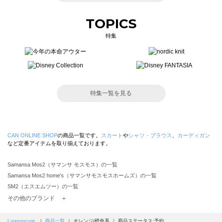
TOPICS
特集
特集一覧を見る
CAN ONLINE SHOP
の商品一覧です。
スカート
や
シャツ・ブラウス
、
カーディガン
など定番アイテムを取り揃えております。
Samansa Mos2（サマンサ モスモス）の一覧
Samansa Mos2 home's（サマンサモスモスホームズ）の一覧
SM2（エスエムツー）の一覧
TSUHARU by Samansa Mos2（ツハルバイサマンサモスモス）の一覧
その他のブランド ＋
sm2rhythm（サマンサモスモス リズム）の一覧
Samansa Mos2 blue（サマンサモスモス ブルー）の一覧
Lugnoncure
商品一覧
オレンジ/橙色系
商品ステータス:予約