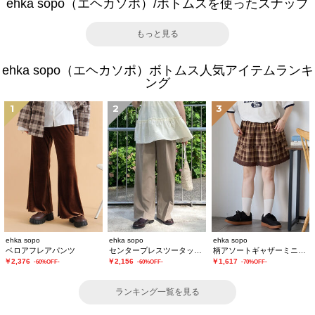
ehka sopo（エヘカソポ）/ボトムスを使ったスナップ
もっと見る
ehka sopo（エヘカソポ）ボトムス人気アイテムランキ
ング
1
2
3
ehka sopo
ehka sopo
ehka sopo
ベロアフレアパンツ
センタープレスツータックスラックス
柄アソートギャザーミニスカート
￥2,376
￥2,156
￥1,617
-60%OFF-
-60%OFF-
-70%OFF-
ランキング一覧を見る