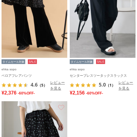
タイムセール対象
SALE
タイムセール対象
SALE
ehka sopo
ehka sopo
ベロアフレアパンツ
センタープレスツータックスラックス
レビュー
レビュー
4.6
5.0
（5）
（1）
を見る
を見る
¥2,376
¥2,156
-60%OFF-
-60%OFF-
お気に入り