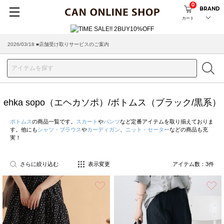
0
BRAND
カート
2026/08/04 ■8/13(木)AM2:00～サイトメンテナンス実施のお知らせ
2026/03/18 ■店舗受け取りサービスのご案内
ehka sopo（エヘカソポ）/ボトムス（ブラック/黒系）
ボトムス
の商品一覧です。
スカート
や
パンツ
など定番アイテムを取り揃えておりま
す。他にも
シャツ・ブラウス
や
カーディガン
、
ニット・セーター
などの商品も充
実！
さらに絞り込む
表示変更
アイテム数：
3
件
お気に入り