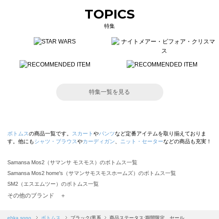
TOPICS
特集
特集一覧を見る
ボトムス
の商品一覧です。
スカート
や
パンツ
など定番アイテムを取り揃えておりま
す。他にも
シャツ・ブラウス
や
カーディガン
、
ニット・セーター
などの商品も充実！
Samansa Mos2（サマンサ モスモス）のボトムス一覧
Samansa Mos2 home's（サマンサモスモスホームズ）のボトムス一覧
SM2（エスエムツー）のボトムス一覧
TSUHARU by Samansa Mos2（ツハルバイサマンサモスモス）のボトムス一覧
その他のブランド ＋
sm2rhythm（サマンサモスモス リズム）のボトムス一覧
Samansa Mos2 blue（サマンサモスモス ブルー）のボトムス一覧
ehka sopo
ボトムス
ブラック/黒系
商品ステータス:期間限定、セール