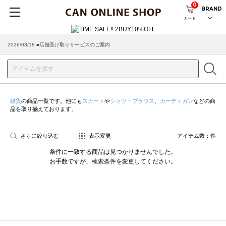
0
BRAND
カート
2026/03/18 ■店舗受け取りサービスのご案内
雑貨
の商品一覧です。他にも
スカート
や
シャツ・ブラウス
、
カーディガン
などの商
品を取り揃えております。
さらに絞り込む
表示変更
アイテム数：
件
条件に一致する商品は見つかりませんでした。
お手数ですが、検索条件を変更してください。