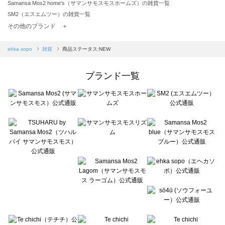
Samansa Mos2 home's（サマンサモスモスホームズ）の雑貨一覧
SM2（エスエムツー）の雑貨一覧
TSUHARU by Samansa Mos2（ツハルバイサマンサモスモス）の雑貨一覧
その他のブランド ＋
sm2rhythm（サマンサモスモス リズム）の雑貨一覧
Samansa Mos2 blue（サマンサモスモス ブルー）の雑貨一覧
ehka sopo
雑貨
商品ステータス:NEW
Samansa Mos2 Lagom（サマンサモスモス ラーゴム）の雑貨一覧
ehka sopo（エヘカソポ）の雑貨一覧
ブランド一覧
sō4ū（ソウフォーユー）の雑貨一覧
Te chichi（テチチ）の雑貨一覧
Te chichi CLASSIC（テチチ クラシック）の雑貨一覧
Te chichi TERRASSE（テチチ テラス）の雑貨一覧
Lugnoncure（ルノンキュール）の雑貨一覧
BETTY'S BLUE（べティーズブルー）の雑貨一覧
Wpc.（ワールドパーティー）の雑貨一覧