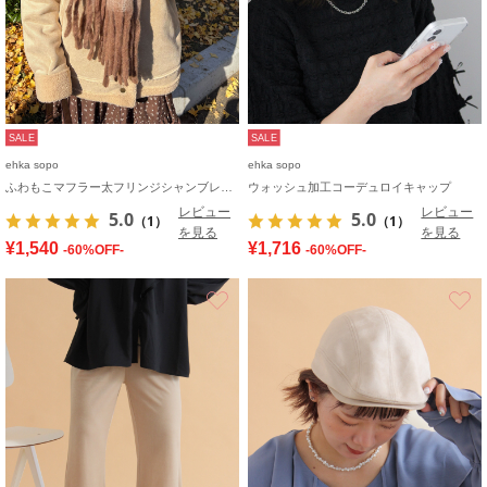
SALE
SALE
ehka sopo
ehka sopo
ふわもこマフラー太フリンジシャンブレー無地
ウォッシュ加工コーデュロイキャップ
レビュー
レビュー
5.0
5.0
（1）
（1）
を見る
を見る
¥1,540
¥1,716
-60%OFF-
-60%OFF-
お気に入り