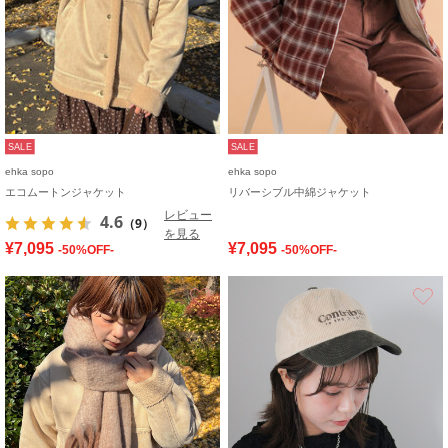
SALE
SALE
ehka sopo
ehka sopo
エコムートンジャケット
リバーシブル中綿ジャケット
レビュー
4.6
（9）
を見る
¥7,095
¥7,095
-50%OFF-
-50%OFF-
お気に入り