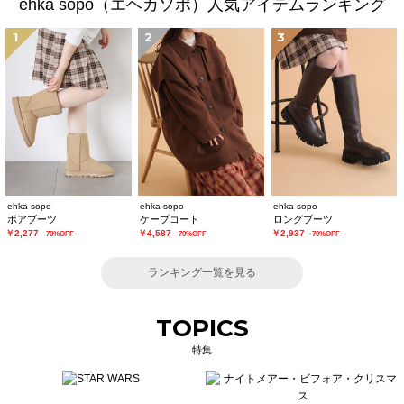
ehka sopo（エヘカソポ）人気アイテムランキング
1
2
3
ehka sopo
ehka sopo
ehka sopo
ボアブーツ
ケープコート
ロングブーツ
￥2,277
￥4,587
￥2,937
-70%OFF-
-70%OFF-
-70%OFF-
ランキング一覧を見る
TOPICS
特集