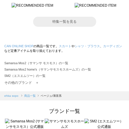
特集一覧を見る
CAN ONLINE SHOP
の商品一覧です。
スカート
や
シャツ・ブラウス
、
カーディガン
など定番アイテムを取り揃えております。
Samansa Mos2（サマンサ モスモス）の一覧
Samansa Mos2 home's（サマンサモスモスホームズ）の一覧
SM2（エスエムツー）の一覧
TSUHARU by Samansa Mos2（ツハルバイサマンサモスモス）の一覧
その他のブランド ＋
sm2rhythm（サマンサモスモス リズム）の一覧
Samansa Mos2 blue（サマンサモスモス ブルー）の一覧
ehka sopo
商品一覧
ベージュ/薄茶系
Samansa Mos2 Lagom（サマンサモスモス ラーゴム）の一覧
ehka sopo（エヘカソポ）の一覧
ブランド一覧
sō4ū（ソウフォーユー）の一覧
Te chichi（テチチ）の一覧
Te chichi CLASSIC（テチチ クラシック）の一覧