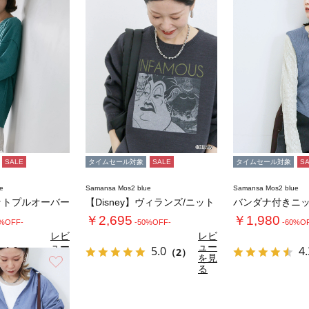
SALE
タイムセール対象
SALE
タイムセール対象
S
e
Samansa Mos2 blue
Samansa Mos2 blue
ットプルオーバー
【Disney】ヴィランズ/ニット
バンダナ付きニ
￥2,695
￥1,980
0%OFF-
-50%OFF-
-60%O
レビ
レビ
ュー
ュー
4.0
5.0
4.
（1）
（2）
を見
を見
お気に入り
る
る