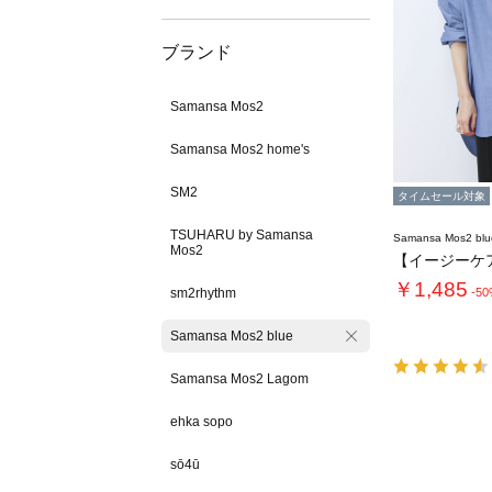
ブランド
Samansa Mos2
Samansa Mos2 home's
SM2
タイムセール対象
TSUHARU by Samansa
Samansa Mos2 blu
Mos2
￥1,485
sm2rhythm
-5
Samansa Mos2 blue
Samansa Mos2 Lagom
ehka sopo
sō4ū