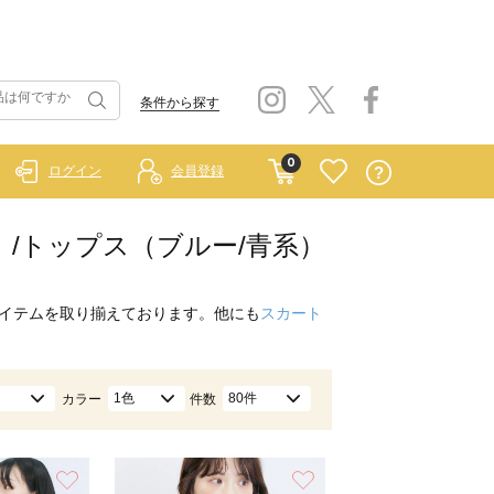
条件から探す
0
ログイン
会員登録
ルー）/トップス（ブルー/青系）
イテムを取り揃えております。他にも
スカート
1色
80件
カラー
件数
お気に入り
お気に入り