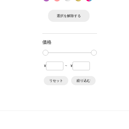
選択を解除する
価格
¥
~
¥
リセット
絞り込む