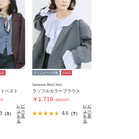
ALE
タイムセール対象
SALE
Samansa Mos2 blue
ットベスト
ラッフルカラーブラウス
￥1,716
FF-
-60%OFF-
レビ
レビ
ュー
ュー
3
4.6
（3）
（7）
を見
を見
る
る