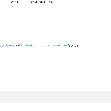
も
スカート
や
ワンピース
、
ニット・セーター
などの