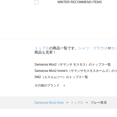
トップス
の商品一覧です。
シャツ・ブラウス
や
カ
商品も充実！
Samansa Mos2（サマンサ モスモス）のトップス一覧
Samansa Mos2 home's（サマンサモスモスホームズ）
SM2（エスエムツー）のトップス一覧
TSUHARU by Samansa Mos2（ツハルバイサマンサ
その他のブランド ＋
sm2rhythm（サマンサモスモス リズム）のトップス一覧
Samansa Mos2 blue（サマンサモスモス ブルー）のト
Samansa Mos2 Lagom（サマンサモスモス ラーゴム）
Samansa Mos2 blue
トップス
ブルー/青系
ehka sopo（エヘカソポ）のトップス一覧
sō4ū（ソウフォーユー）のトップス一覧