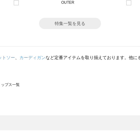
特集一覧を見る
ットソー
、
カーディガン
など定番アイテムを取り揃えております。他に
のトップス一覧
モスモス）のトップス一覧
ップス一覧
のトップス一覧