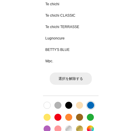
Te chichi
Te chichi CLASSIC
Te chichi TERRASSE
Lugnoncure
BETTY'S BLUE
Wpc.
選択を解除する