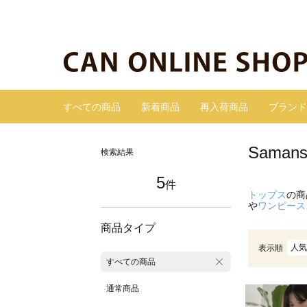
すべての商品
新着商品
再入荷商品
ブランド
Sama
検索結果
5
件
トップス
の商
や
ワンピース
商品タイプ
人気
表示順
すべての商品
通常商品