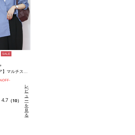
SALE
e
【イージーケア】マルチスタイルシャツ
0%OFF-
レ
ビ
ュ
4.7
（10）
ー
を
見
る