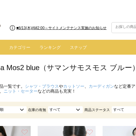
■8/13(木)AM2:00～サイトメンテナンス実施のお知らせ
カテゴリー
ランキング
スナップ
nsa Mos2 blue（サマンサモスモス ブ
品一覧です。
シャツ・ブラウス
や
カットソー
、
カーディガン
など定番ア
、
ニット・セーター
などの商品も充実！
順
すべて
すべて
在庫の有無
商品ステータス
お気に入り
お気に入り