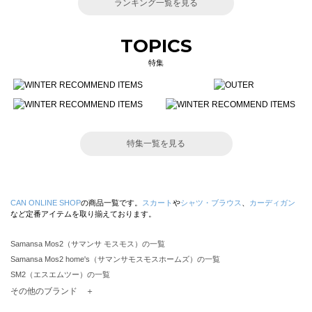
ランキング一覧を見る
TOPICS
特集
特集一覧を見る
CAN ONLINE SHOP
の商品一覧です。
スカート
や
シャツ・ブラウス
、
カーディガン
など定番アイテムを取り揃えております。
Samansa Mos2（サマンサ モスモス）の一覧
Samansa Mos2 home's（サマンサモスモスホームズ）の一覧
SM2（エスエムツー）の一覧
TSUHARU by Samansa Mos2（ツハルバイサマンサモスモス）の一覧
その他のブランド ＋
sm2rhythm（サマンサモスモス リズム）の一覧