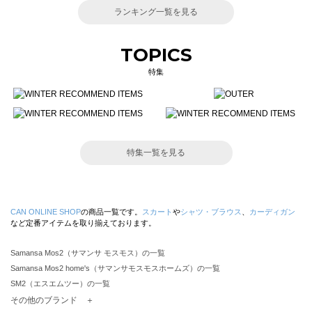
ランキング一覧を見る
TOPICS
特集
特集一覧を見る
CAN ONLINE SHOP
の商品一覧です。
スカート
や
シャツ・ブラウス
、
カーディガン
など定番アイテムを取り揃えております。
Samansa Mos2（サマンサ モスモス）の一覧
Samansa Mos2 home's（サマンサモスモスホームズ）の一覧
SM2（エスエムツー）の一覧
TSUHARU by Samansa Mos2（ツハルバイサマンサモスモス）の一覧
その他のブランド ＋