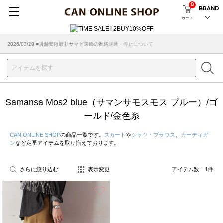
0
BRAND
カート
2026/07/29 ■【お知らせ】ヤマト運輸の配送遅延・停止について
2026/03/18 ■店舗受け取りサービスのご案内
Samansa Mos2 blue（サマンサモスモス ブルー）/ゴ
ールド/金色系
CAN ONLINE SHOP
の商品一覧です。
スカート
や
シャツ・ブラウス
、
カーディガ
ン
など定番アイテムを取り揃えております。
さらに絞り込む
表示変更
アイテム数：
1
件
お気に入り