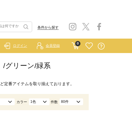
条件から探す
0
ログイン
会員登録
ー）/グリーン/緑系
ど定番アイテムを取り揃えております。
1色
80件
カラー
件数