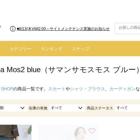
■8/13(木)AM2:00～サイトメンテナンス実施のお知らせ
カテゴリー
ランキング
スナップ
nsa Mos2 blue（サマンサモスモス ブル
 SHOP
の商品一覧です。
スカート
や
シャツ・ブラウス
、
カーディガン
な
順
すべて
すべて
在庫の有無
商品ステータス
お気に入り
お気に入り