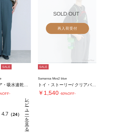
SOLD OUT
再入荷受付
SALE
SALE
e
Samansa Mos2 blue
【イージーケア・吸水速乾】マルチスタイルタッ…
トイ・ストーリー/ クリアバニイティポシェッ…
￥1,540
0%OFF-
-60%OFF-
レ
ビ
ュ
4.7
（24）
ー
を
見
る