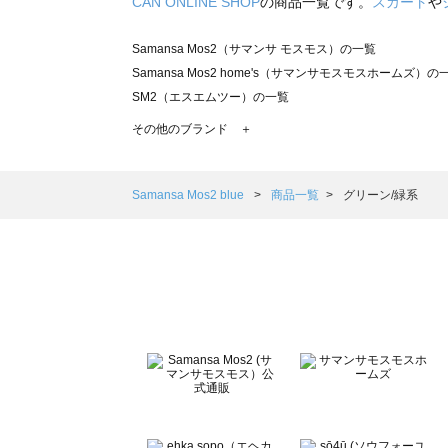
CAN ONLINE SHOP
の商品一覧です。
スカート
や
Samansa Mos2（サマンサ モスモス）の一覧
Samansa Mos2 home's（サマンサモスモスホームズ）の
SM2（エスエムツー）の一覧
TSUHARU by Samansa Mos2（ツハルバイサマンサモ
その他のブランド ＋
sm2rhythm（サマンサモスモス リズム）の一覧
Samansa Mos2 blue（サマンサモスモス ブルー）の一覧
Samansa Mos2 Lagom（サマンサモスモス ラーゴム）の
Samansa Mos2 blue
商品一覧
グリーン/緑系
ehka sopo（エヘカソポ）の一覧
sō4ū（ソウフォーユー）の一覧
Te chichi（テチチ）の一覧
Te chichi CLASSIC（テチチ クラシック）の一覧
Te chichi TERRASSE（テチチ テラス）の一覧
Lugnoncure（ルノンキュール）の一覧
BETTY'S BLUE（べティーズブルー）の一覧
Wpc.（ワールドパーティー）の一覧