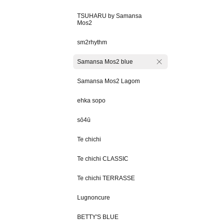
TSUHARU by Samansa
Mos2
sm2rhythm
Samansa Mos2 blue
Samansa Mos2 Lagom
ehka sopo
sō4ū
Te chichi
Te chichi CLASSIC
Te chichi TERRASSE
Lugnoncure
BETTY'S BLUE