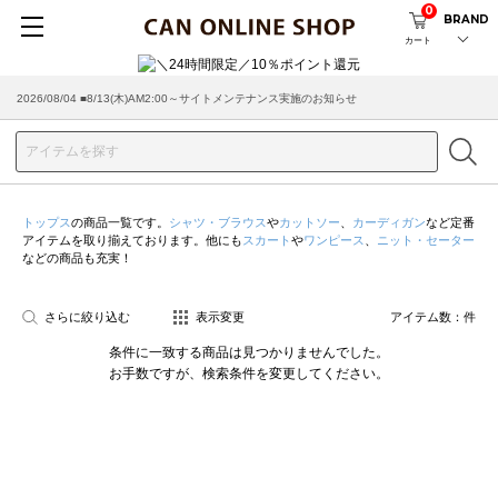
0
BRAND
カート
2026/08/04 ■8/13(木)AM2:00～サイトメンテナンス実施のお知らせ
トップス
の商品一覧です。
シャツ・ブラウス
や
カットソー
、
カーディガン
など定番
アイテムを取り揃えております。他にも
スカート
や
ワンピース
、
ニット・セーター
などの商品も充実！
さらに絞り込む
表示変更
アイテム数：
件
条件に一致する商品は見つかりませんでした。
お手数ですが、検索条件を変更してください。