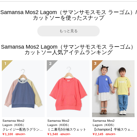
Samansa Mos2 Lagom（サマンサモスモス ラーゴム）/
カットソーを使ったスナップ
もっと見る
Samansa Mos2 Lagom（サマンサモスモス ラーゴム）
カットソー人気アイテムランキング
1
2
3
Samansa Mos2
Samansa Mos2
Samansa Mos2
Lagom（KIDS）
Lagom（KIDS）
Lagom（KIDS）
クレイジー配色ラグラントレーナー
ミニ裏毛5分袖スウェット
【champion】半袖スウェット
￥1,100
￥1,540
￥2,145
-58%OFF-
-60%OFF-
-50%OFF-