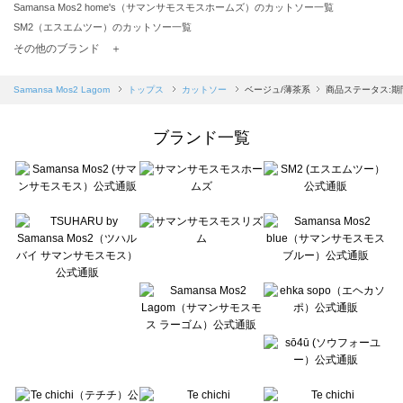
Samansa Mos2 home's（サマンサモスモスホームズ）のカットソー一覧
SM2（エスエムツー）のカットソー一覧
TSUHARU by Samansa Mos2（ツハルバイサマンサモスモス）のカットソー一覧
その他のブランド ＋
sm2rhythm（サマンサモスモス リズム）のカットソー一覧
Samansa Mos2 blue（サマンサモスモス ブルー）のカットソー一覧
Samansa Mos2 Lagom
トップス
カットソー
ベージュ/薄茶系
商品ステータス:
Samansa Mos2 Lagom（サマンサモスモス ラーゴム）のカットソー一覧
ehka sopo（エヘカソポ）のカットソー一覧
ブランド一覧
sō4ū（ソウフォーユー）のカットソー一覧
Te chichi（テチチ）のカットソー一覧
Te chichi CLASSIC（テチチ クラシック）のカットソー一覧
Te chichi TERRASSE（テチチ テラス）のカットソー一覧
Lugnoncure（ルノンキュール）のカットソー一覧
BETTY'S BLUE（べティーズブルー）のカットソー一覧
Wpc.（ワールドパーティー）のカットソー一覧