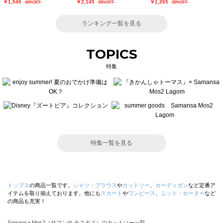
￥1,540
￥2,145
￥1,265
-60%OFF-
-50%OFF-
-50%OFF-
ランキング一覧を見る
TOPICS
特集
特集一覧を見る
トップス
の商品一覧です。
シャツ・ブラウス
や
カットソー
、
カーディガン
など定番ア
イテムを取り揃えております。他にも
スカート
や
ワンピース
、
ニット・セーター
など
の商品も充実！
Samansa Mos2（サマンサ モスモス）のカットソー一覧