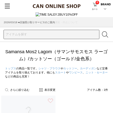
0
BRAND
カート
2026/07/29 ■【お知らせ】ヤマト運輸の配送遅延・停止について
2026/03/18 ■店舗受け取りサービスのご案内
Samansa Mos2 Lagom（サマンサモスモス ラーゴ
ム）/カットソー（ゴールド/金色系）
トップス
の商品一覧です。
シャツ・ブラウス
や
カットソー
、
カーディガン
など定番
アイテムを取り揃えております。他にも
スカート
や
ワンピース
、
ニット・セーター
などの商品も充実！
さらに絞り込む
表示変更
アイテム数：
1
件
お気に入り