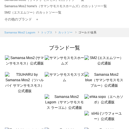
Samansa Mos2 home's（サマンサモスモスホームズ）のカットソー一覧
SM2（エスエムツー）のカットソー一覧
TSUHARU by Samansa Mos2（ツハルバイサマンサモスモス）のカットソー一覧
その他のブランド ＋
sm2rhythm（サマンサモスモス リズム）のカットソー一覧
Samansa Mos2 blue（サマンサモスモス ブルー）のカットソー一覧
Samansa Mos2 Lagom
トップス
カットソー
ゴールド/金系
Samansa Mos2 Lagom（サマンサモスモス ラーゴム）のカットソー一覧
ehka sopo（エヘカソポ）のカットソー一覧
ブランド一覧
sō4ū（ソウフォーユー）のカットソー一覧
Te chichi（テチチ）のカットソー一覧
Te chichi CLASSIC（テチチ クラシック）のカットソー一覧
Te chichi TERRASSE（テチチ テラス）のカットソー一覧
Lugnoncure（ルノンキュール）のカットソー一覧
BETTY'S BLUE（べティーズブルー）のカットソー一覧
Wpc.（ワールドパーティー）のカットソー一覧