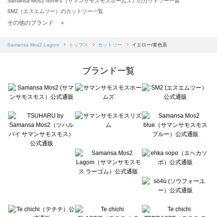
Samansa Mos2 home's（サマンサモスモスホームズ）のカットソー一覧
SM2（エスエムツー）のカットソー一覧
TSUHARU by Samansa Mos2（ツハルバイサマンサモスモス）のカットソー一覧
その他のブランド ＋
sm2rhythm（サマンサモスモス リズム）のカットソー一覧
Samansa Mos2 blue（サマンサモスモス ブルー）のカットソー一覧
Samansa Mos2 Lagom
トップス
カットソー
イエロー/黄色系
Samansa Mos2 Lagom（サマンサモスモス ラーゴム）のカットソー一覧
ehka sopo（エヘカソポ）のカットソー一覧
ブランド一覧
sō4ū（ソウフォーユー）のカットソー一覧
Te chichi（テチチ）のカットソー一覧
Te chichi CLASSIC（テチチ クラシック）のカットソー一覧
Te chichi TERRASSE（テチチ テラス）のカットソー一覧
Lugnoncure（ルノンキュール）のカットソー一覧
BETTY'S BLUE（べティーズブルー）のカットソー一覧
Wpc.（ワールドパーティー）のカットソー一覧