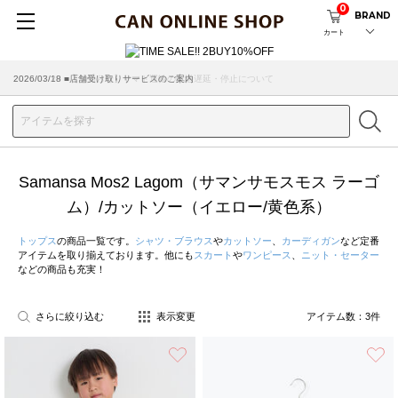
0
BRAND
カート
2026/07/29 ■【お知らせ】ヤマト運輸の配送遅延・停止について
2026/03/18 ■店舗受け取りサービスのご案内
Samansa Mos2 Lagom（サマンサモスモス ラーゴ
ム）/カットソー（イエロー/黄色系）
トップス
の商品一覧です。
シャツ・ブラウス
や
カットソー
、
カーディガン
など定番
アイテムを取り揃えております。他にも
スカート
や
ワンピース
、
ニット・セーター
などの商品も充実！
さらに絞り込む
表示変更
アイテム数：
3
件
お気に入り