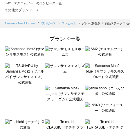
SM2（エスエムツー）のワンピース一覧
TSUHARU by Samansa Mos2（ツハルバイサマンサモスモス）のワンピース一覧
その他のブランド ＋
sm2rhythm（サマンサモスモス リズム）のワンピース一覧
Samansa Mos2 blue（サマンサモスモス ブルー）のワンピース一覧
Samansa Mos2 Lagom
ワンピース
ワンピース
グレー/灰色系
商品ステータス:セ
Samansa Mos2 Lagom（サマンサモスモス ラーゴム）のワンピース一覧
ehka sopo（エヘカソポ）のワンピース一覧
ブランド一覧
sō4ū（ソウフォーユー）のワンピース一覧
Te chichi（テチチ）のワンピース一覧
Te chichi CLASSIC（テチチ クラシック）のワンピース一覧
Te chichi TERRASSE（テチチ テラス）のワンピース一覧
Lugnoncure（ルノンキュール）のワンピース一覧
BETTY'S BLUE（べティーズブルー）のワンピース一覧
Wpc.（ワールドパーティー）のワンピース一覧