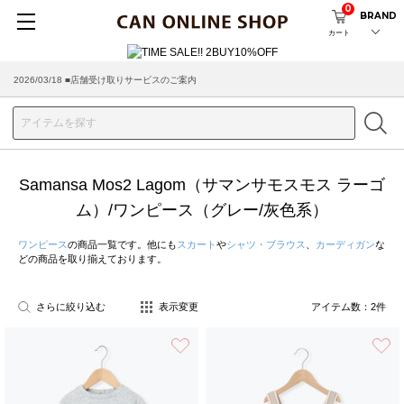
0
BRAND
カート
2026/03/18 ■店舗受け取りサービスのご案内
Samansa Mos2 Lagom（サマンサモスモス ラーゴ
ム）/ワンピース（グレー/灰色系）
ワンピース
の商品一覧です。他にも
スカート
や
シャツ・ブラウス
、
カーディガン
な
どの商品を取り揃えております。
さらに絞り込む
表示変更
アイテム数：
2
件
お気に入り