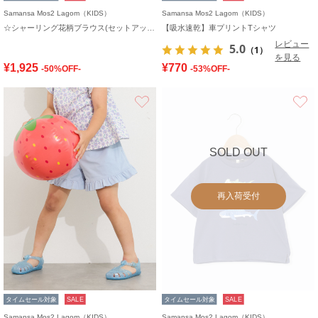
Samansa Mos2 Lagom（KIDS）
Samansa Mos2 Lagom（KIDS）
☆シャーリング花柄ブラウス(セットアップ可)
【吸水速乾】車プリントTシャツ
レビュー
5.0
（1）
を見る
¥1,925
¥770
-50%OFF-
-53%OFF-
お気に入り
SOLD OUT
再入荷受付
タイムセール対象
SALE
タイムセール対象
SALE
Samansa Mos2 Lagom（KIDS）
Samansa Mos2 Lagom（KIDS）