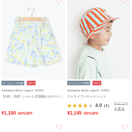
タイムセール対象
SALE
タイムセール対象
SALE
Samansa Mos2 Lagom（KIDS）
Samansa Mos2 Lagom（KIDS）
【140・150】ショート丈花柄ひんやりパンツ
ストライプバケットハット
レビュー
4.0
（1）
を見る
¥1,100
¥2,145
-60%OFF-
-50%OFF-
お気に入り