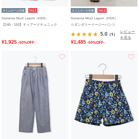
タイムセール対象
SALE
タイムセール対象
SALE
Samansa Mos2 Lagom（KIDS）
Samansa Mos2 Lagom（KIDS）
【140・150】ティアードチュニック
☆ダンガリーイージーパンツ
レビュー
5.0
（1）
を見る
¥1,925
¥1,485
-50%OFF-
-50%OFF-
お気に入り