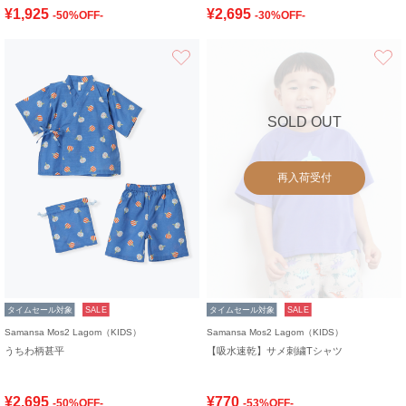
¥1,925
¥2,695
-50%OFF-
-30%OFF-
お気に入り
SOLD OUT
再入荷受付
タイムセール対象
SALE
タイムセール対象
SALE
Samansa Mos2 Lagom（KIDS）
Samansa Mos2 Lagom（KIDS）
うちわ柄甚平
【吸水速乾】サメ刺繍Tシャツ
¥2,695
¥770
-50%OFF-
-53%OFF-