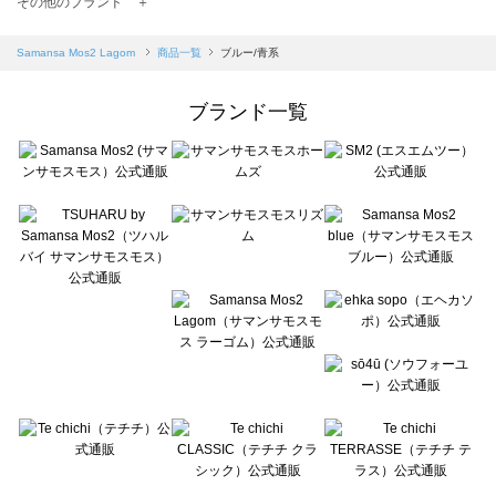
その他のブランド ＋
sm2rhythm（サマンサモスモス リズム）の一覧
Samansa Mos2 blue（サマンサモスモス ブルー）の一覧
Samansa Mos2 Lagom
商品一覧
ブルー/青系
Samansa Mos2 Lagom（サマンサモスモス ラーゴム）の一覧
ehka sopo（エヘカソポ）の一覧
ブランド一覧
sō4ū（ソウフォーユー）の一覧
Te chichi（テチチ）の一覧
Te chichi CLASSIC（テチチ クラシック）の一覧
Te chichi TERRASSE（テチチ テラス）の一覧
Lugnoncure（ルノンキュール）の一覧
BETTY'S BLUE（べティーズブルー）の一覧
Wpc.（ワールドパーティー）の一覧