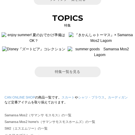
TOPICS
特集
特集一覧を見る
CAN ONLINE SHOP
の商品一覧です。
スカート
や
シャツ・ブラウス
、
カーディガン
など定番アイテムを取り揃えております。
Samansa Mos2（サマンサ モスモス）の一覧
Samansa Mos2 home's（サマンサモスモスホームズ）の一覧
SM2（エスエムツー）の一覧
TSUHARU by Samansa Mos2（ツハルバイサマンサモスモス）の一覧