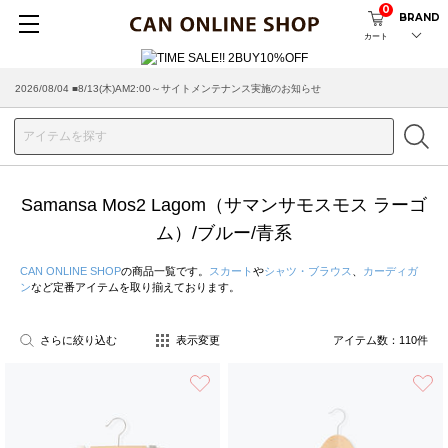
0
BRAND
カート
2026/07/29 ■【お知らせ】ヤマト運輸の配送遅延・停止について
Samansa Mos2 Lagom（サマンサモスモス ラーゴ
ム）/ブルー/青系
CAN ONLINE SHOP
の商品一覧です。
スカート
や
シャツ・ブラウス
、
カーディガ
ン
など定番アイテムを取り揃えております。
さらに絞り込む
表示変更
アイテム数：
110
件
お気に入り