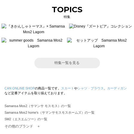
TOPICS
特集
特集一覧を見る
CAN ONLINE SHOP
の商品一覧です。
スカート
や
シャツ・ブラウス
、
カーディガン
など定番アイテムを取り揃えております。
Samansa Mos2（サマンサ モスモス）の一覧
Samansa Mos2 home's（サマンサモスモスホームズ）の一覧
SM2（エスエムツー）の一覧
TSUHARU by Samansa Mos2（ツハルバイサマンサモスモス）の一覧
その他のブランド ＋
sm2rhythm（サマンサモスモス リズム）の一覧