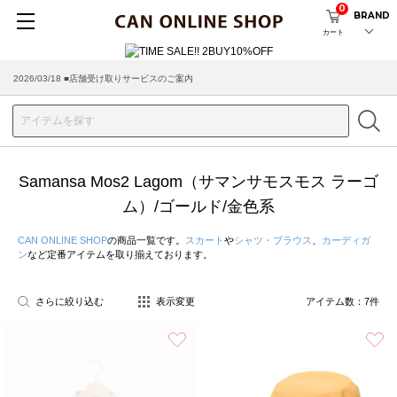
0
BRAND
カート
2026/03/18 ■店舗受け取りサービスのご案内
Samansa Mos2 Lagom（サマンサモスモス ラーゴ
ム）/ゴールド/金色系
CAN ONLINE SHOP
の商品一覧です。
スカート
や
シャツ・ブラウス
、
カーディガ
ン
など定番アイテムを取り揃えております。
さらに絞り込む
表示変更
アイテム数：
7
件
お気に入り