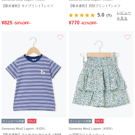
【吸水速乾】サメプリントTシャツ
【吸水速乾】貝殻プリントTシャツ
レビュー
5.0
（1）
を見る
¥825
¥770
-50%OFF-
-61%OFF-
お気に入り
タイムセール対象
SALE
タイムセール対象
SALE
Samansa Mos2 Lagom（KIDS）
Samansa Mos2 Lagom（KIDS）
【吸水速乾】マルチボーダーカモメ刺繍Tシャツ
☆花柄フリルキュロット