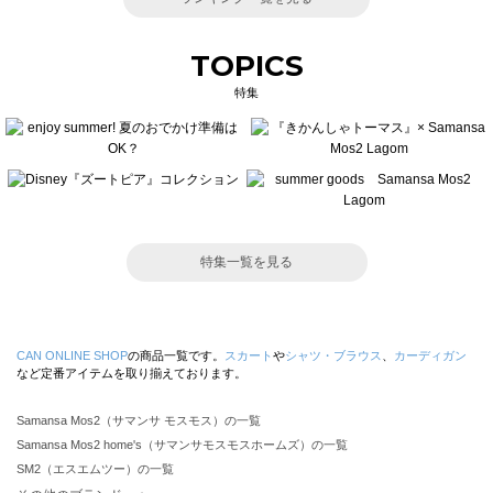
TOPICS
特集
特集一覧を見る
CAN ONLINE SHOP
の商品一覧です。
スカート
や
シャツ・ブラウス
、
カーディガン
など定番アイテムを取り揃えております。
Samansa Mos2（サマンサ モスモス）の一覧
Samansa Mos2 home's（サマンサモスモスホームズ）の一覧
SM2（エスエムツー）の一覧
TSUHARU by Samansa Mos2（ツハルバイサマンサモスモス）の一覧