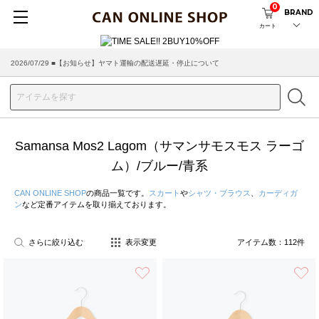
0
BRAND
カート
2026/07/29 ■【お知らせ】ヤマト運輸の配送遅延・停止について
Samansa Mos2 Lagom（サマンサモスモス ラーゴ
ム）/ブルー/青系
CAN ONLINE SHOP
の商品一覧です。
スカート
や
シャツ・ブラウス
、
カーディガ
ン
など定番アイテムを取り揃えております。
さらに絞り込む
表示変更
アイテム数：
112
件
お気に入り