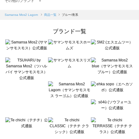
その他のブランド ＋
sm2rhythm（サマンサモスモス リズム）の一覧
Samansa Mos2 blue（サマンサモスモス ブルー）の一覧
Samansa Mos2 Lagom
商品一覧
ブルー/青系
Samansa Mos2 Lagom（サマンサモスモス ラーゴム）の一覧
ehka sopo（エヘカソポ）の一覧
ブランド一覧
sō4ū（ソウフォーユー）の一覧
Te chichi（テチチ）の一覧
Te chichi CLASSIC（テチチ クラシック）の一覧
Te chichi TERRASSE（テチチ テラス）の一覧
Lugnoncure（ルノンキュール）の一覧
BETTY'S BLUE（べティーズブルー）の一覧
Wpc.（ワールドパーティー）の一覧