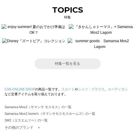
TOPICS
特集
特集一覧を見る
CAN ONLINE SHOP
の商品一覧です。
スカート
や
シャツ・ブラウス
、
カーディガン
など定番アイテムを取り揃えております。
Samansa Mos2（サマンサ モスモス）の一覧
Samansa Mos2 home's（サマンサモスモスホームズ）の一覧
SM2（エスエムツー）の一覧
TSUHARU by Samansa Mos2（ツハルバイサマンサモスモス）の一覧
その他のブランド ＋
sm2rhythm（サマンサモスモス リズム）の一覧