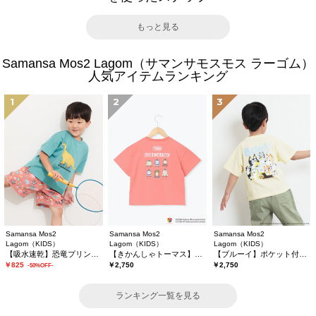
もっと見る
Samansa Mos2 Lagom（サマンサモスモス ラーゴム）
人気アイテムランキング
1
2
3
Samansa Mos2
Samansa Mos2
Samansa Mos2
Lagom（KIDS）
Lagom（KIDS）
Lagom（KIDS）
【吸水速乾】恐竜プリントTシャツ
【きかんしゃトーマス】バックプリントTシャツ
【ブルーイ】ポケット付きプリントTシャツ
￥825
￥2,750
￥2,750
-50%OFF-
ランキング一覧を見る