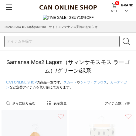
0
BRAND
カート
2026/08/04 ■8/13(木)AM2:00～サイトメンテナンス実施のお知らせ
Samansa Mos2 Lagom（サマンサモスモス ラーゴ
ム）/グリーン/緑系
CAN ONLINE SHOP
の商品一覧です。
スカート
や
シャツ・ブラウス
、
カーディガ
ン
など定番アイテムを取り揃えております。
さらに絞り込む
表示変更
アイテム数：
7
件
お気に入り