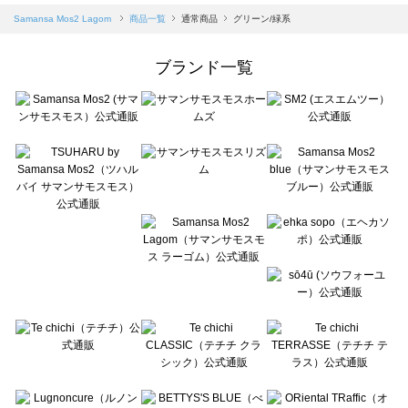
Samansa Mos2 blue（サマンサモスモス ブルー）の一覧
Samansa Mos2 Lagom
商品一覧
通常商品
グリーン/緑系
Samansa Mos2 Lagom（サマンサモスモス ラーゴム）の一覧
ehka sopo（エヘカソポ）の一覧
ブランド一覧
sō4ū（ソウフォーユー）の一覧
Te chichi（テチチ）の一覧
Te chichi CLASSIC（テチチ クラシック）の一覧
Te chichi TERRASSE（テチチ テラス）の一覧
Lugnoncure（ルノンキュール）の一覧
BETTY'S BLUE（べティーズブルー）の一覧
Wpc.（ワールドパーティー）の一覧