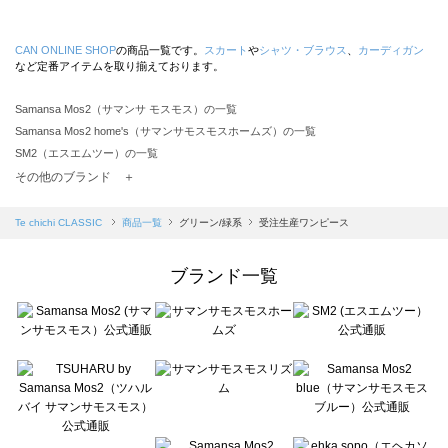
CAN ONLINE SHOP
の商品一覧です。
スカート
や
シャツ・ブラウス
、
カーディガン
など定番アイテムを取り揃えております。
Samansa Mos2（サマンサ モスモス）の一覧
Samansa Mos2 home's（サマンサモスモスホームズ）の一覧
SM2（エスエムツー）の一覧
TSUHARU by Samansa Mos2（ツハルバイサマンサモスモス）の一覧
その他のブランド ＋
sm2rhythm（サマンサモスモス リズム）の一覧
Samansa Mos2 blue（サマンサモスモス ブルー）の一覧
Te chichi CLASSIC
商品一覧
グリーン/緑系
受注生産ワンピース
Samansa Mos2 Lagom（サマンサモスモス ラーゴム）の一覧
ehka sopo（エヘカソポ）の一覧
ブランド一覧
sō4ū（ソウフォーユー）の一覧
Te chichi（テチチ）の一覧
Te chichi CLASSIC（テチチ クラシック）の一覧
Te chichi TERRASSE（テチチ テラス）の一覧
Lugnoncure（ルノンキュール）の一覧
BETTY'S BLUE（べティーズブルー）の一覧
Wpc.（ワールドパーティー）の一覧