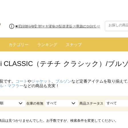
■8/13(木)AM2:00～サイトメンテナンス実施のお知らせ
カテゴリー
ランキング
スナップ
hichi CLASSIC（テチチ クラシック）/
覧です。
コート
や
ジャケット
、
ブルゾン
など定番アイテムを取り揃えて
ル・マフラー
などの商品も充実！
順
すべて
すべて
在庫の有無
商品ステータス
商品は見つかりませんでした。お手数ですが、検索条件を変更してください。