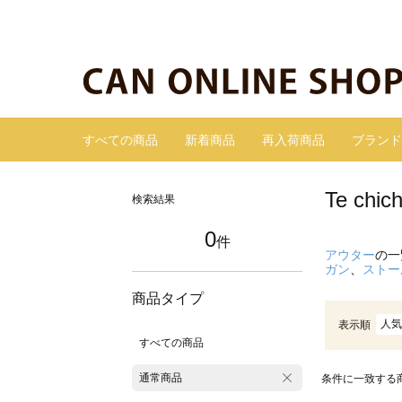
すべての商品
新着商品
再入荷商品
ブランド
Te c
検索結果
0
件
アウター
の一
ガン
、
ストー
商品タイプ
人気
表示順
すべての商品
通常商品
条件に一致する