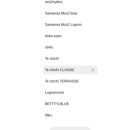
sm2rhythm
Samansa Mos2 blue
Samansa Mos2 Lagom
ehka sopo
sō4ū
Te chichi
Te chichi CLASSIC
Te chichi TERRASSE
Lugnoncure
BETTY'S BLUE
Wpc.