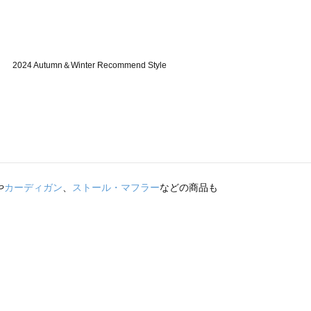
や
カーディガン
、
ストール・マフラー
などの商品も