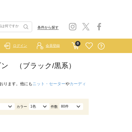
条件から探す
0
ログイン
会員登録
ブルゾン （ブラック/黒系）
おります。他にも
ニット・セーター
や
カーディ
1色
80件
カラー
件数