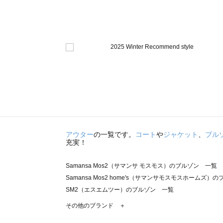
アウター
の一覧です。
コート
や
ジャケット
、
ブル
充実！
Samansa Mos2（サマンサ モスモス）のブルゾン 一覧
Samansa Mos2 home's（サマンサモスモスホームズ）
SM2（エスエムツー）のブルゾン 一覧
TSUHARU by Samansa Mos2（ツハルバイサマンサ
その他のブランド ＋
sm2rhythm（サマンサモスモス リズム）のブルゾン 一覧