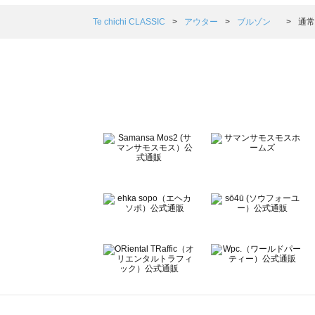
Samansa Mos2 blue（サマンサモスモス ブルー）のブ
Samansa Mos2 Lagom（サマンサモスモス ラーゴム
Te chichi CLASSIC
アウター
ブルゾン
通常
ehka sopo（エヘカソポ）のブルゾン 一覧
sō4ū（ソウフォーユー）のブルゾン 一覧
Te chichi（テチチ）のブルゾン 一覧
Te chichi CLASSIC（テチチ クラシック）のブルゾン 一
Te chichi TERRASSE（テチチ テラス）のブルゾン 一覧
Lugnoncure（ルノンキュール）のブルゾン 一覧
BETTY'S BLUE（べティーズブルー）のブルゾン 一覧
Wpc.（ワールドパーティー）のブルゾン 一覧