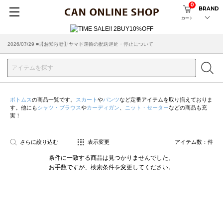
0
BRAND
カート
2026/07/29 ■【お知らせ】ヤマト運輸の配送遅延・停止について
2026/03/18 ■店舗受け取りサービスのご案内
ボトムス
の商品一覧です。
スカート
や
パンツ
など定番アイテムを取り揃えておりま
す。他にも
シャツ・ブラウス
や
カーディガン
、
ニット・セーター
などの商品も充
実！
さらに絞り込む
表示変更
アイテム数：
件
条件に一致する商品は見つかりませんでした。
お手数ですが、検索条件を変更してください。