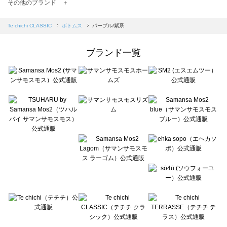
TSUHARU by Samansa Mos2（ツハルバイサマンサモスモス）のボトムス一覧
その他のブランド ＋
sm2rhythm（サマンサモスモス リズム）のボトムス一覧
Samansa Mos2 blue（サマンサモスモス ブルー）のボトムス一覧
Te chichi CLASSIC
ボトムス
パープル/紫系
Samansa Mos2 Lagom（サマンサモスモス ラーゴム）のボトムス一覧
ehka sopo（エヘカソポ）のボトムス一覧
ブランド一覧
sō4ū（ソウフォーユー）のボトムス一覧
Te chichi（テチチ）のボトムス一覧
Te chichi CLASSIC（テチチ クラシック）のボトムス一覧
Te chichi TERRASSE（テチチ テラス）のボトムス一覧
Lugnoncure（ルノンキュール）のボトムス一覧
BETTY'S BLUE（べティーズブルー）のボトムス一覧
Wpc.（ワールドパーティー）のボトムス一覧