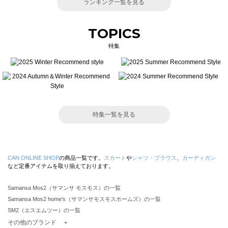
ランキング一覧を見る
TOPICS
特集
特集一覧を見る
CAN ONLINE SHOP
の商品一覧です。
スカート
や
シャツ・ブラウス
、
カーディガン
など定番アイテムを取り揃えております。
Samansa Mos2（サマンサ モスモス）の一覧
Samansa Mos2 home's（サマンサモスモスホームズ）の一覧
SM2（エスエムツー）の一覧
TSUHARU by Samansa Mos2（ツハルバイサマンサモスモス）の一覧
その他のブランド ＋