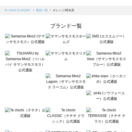
sm2rhythm（サマンサモスモス リズム）の一覧
Samansa Mos2 blue（サマンサモスモス ブルー）の一覧
Te chichi CLASSIC
商品一覧
オレンジ/橙色系
Samansa Mos2 Lagom（サマンサモスモス ラーゴム）の一覧
ehka sopo（エヘカソポ）の一覧
ブランド一覧
sō4ū（ソウフォーユー）の一覧
Te chichi（テチチ）の一覧
Te chichi CLASSIC（テチチ クラシック）の一覧
Te chichi TERRASSE（テチチ テラス）の一覧
Lugnoncure（ルノンキュール）の一覧
BETTY'S BLUE（べティーズブルー）の一覧
Wpc.（ワールドパーティー）の一覧