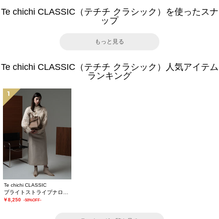
Te chichi CLASSIC（テチチ クラシック）を使ったスナ
ップ
もっと見る
Te chichi CLASSIC（テチチ クラシック）人気アイテム
ランキング
1
Te chichi CLASSIC
ブライトストライプナロースカート《2025winter catalog item》
￥8,250
-50%OFF-