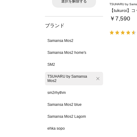
選択を解除する
TSUHARU by Sama
￥7,590
ブランド
Samansa Mos2
Samansa Mos2 home's
SM2
TSUHARU by Samansa
Mos2
sm2rhythm
Samansa Mos2 blue
Samansa Mos2 Lagom
ehka sopo