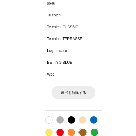
sō4ū
Te chichi
Te chichi CLASSIC
Te chichi TERRASSE
Lugnoncure
BETTY'S BLUE
Wpc.
選択を解除する