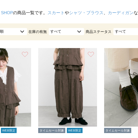
 SHOP
の商品一覧です。
スカート
や
シャツ・ブラウス
、
カーディガン
な
順
すべて
すべて
在庫の有無
商品ステータス
お気に入り
お気に入り
WEB限定
タイムセール対象
WEB限定
タイムセール対象