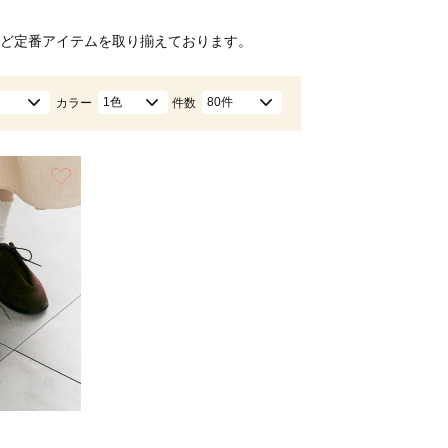
ど定番アイテムを取り揃えております。
1色
80件
カラー
件数
お気に入り