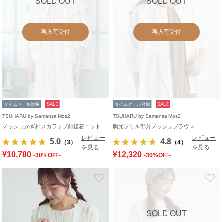
SOLD OUT
SOLD OUT
再入荷受付
再入荷受付
タイムセール対象
SALE
タイムセール対象
SALE
TSUHARU by Samansa Mos2
TSUHARU by Samansa Mos2
メッシュかぎ針スカラップ前後着ニット
胸元フリル部分メッシュブラウス
レビュー
レビュー
5.0
4.8
（3）
（4）
を見る
を見る
¥10,780
¥12,320
-30%OFF-
-30%OFF-
お気に入り
SOLD OUT