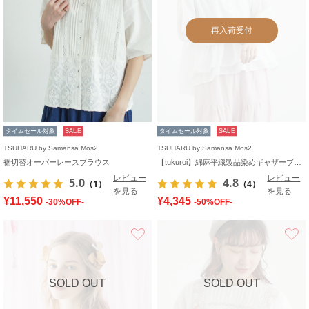
再入荷受付
タイムセール対象
SALE
タイムセール対象
SALE
TSUHARU by Samansa Mos2
TSUHARU by Samansa Mos2
裾切替オーバーレースブラウス
【tukuroi】綿麻平織製品染めギャザーブラウス
レビュー
レビュー
5.0
4.8
（1）
（4）
を見る
を見る
¥11,550
¥4,345
-30%OFF-
-50%OFF-
お気に入り
SOLD OUT
SOLD OUT