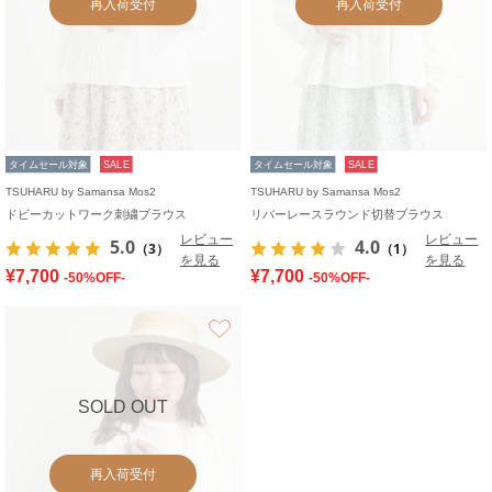
再入荷受付
再入荷受付
タイムセール対象
SALE
タイムセール対象
SALE
TSUHARU by Samansa Mos2
TSUHARU by Samansa Mos2
ドビーカットワーク刺繍ブラウス
リバーレースラウンド切替ブラウス
レビュー
レビュー
5.0
4.0
（3）
（1）
を見る
を見る
¥7,700
¥7,700
-50%OFF-
-50%OFF-
お気に入り
SOLD OUT
再入荷受付