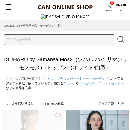
0
BRAND
カート
2026/03/18 ■店舗受け取りサービスのご案内
TSUHARU by Samansa Mos2（ツハル バイ サマンサ
モスモス）/トップス（ホワイト/白系）
トップス
の商品一覧です。
シャツ・ブラウス
や
カットソー
、
カーディガン
など定番
アイテムを取り揃えております。他にも
スカート
や
ワンピース
、
ニット・セーター
などの商品も充実！
さらに絞り込む
表示変更
アイテム数：
11
件
お気に入り