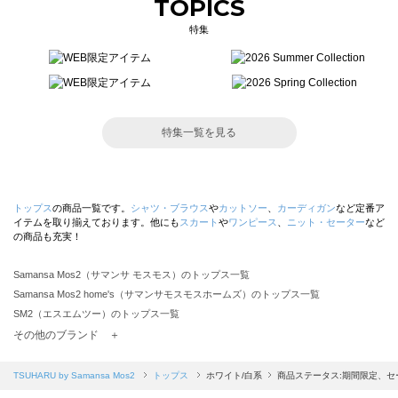
TOPICS
特集
特集一覧を見る
トップス
の商品一覧です。
シャツ・ブラウス
や
カットソー
、
カーディガン
など定番ア
イテムを取り揃えております。他にも
スカート
や
ワンピース
、
ニット・セーター
など
の商品も充実！
Samansa Mos2（サマンサ モスモス）のトップス一覧
Samansa Mos2 home's（サマンサモスモスホームズ）のトップス一覧
SM2（エスエムツー）のトップス一覧
TSUHARU by Samansa Mos2（ツハルバイサマンサモスモス）のトップス一覧
その他のブランド ＋
sm2rhythm（サマンサモスモス リズム）のトップス一覧
Samansa Mos2 blue（サマンサモスモス ブルー）のトップス一覧
TSUHARU by Samansa Mos2
トップス
ホワイト/白系
商品ステータス:期間限定、セ
Samansa Mos2 Lagom（サマンサモスモス ラーゴム）のトップス一覧