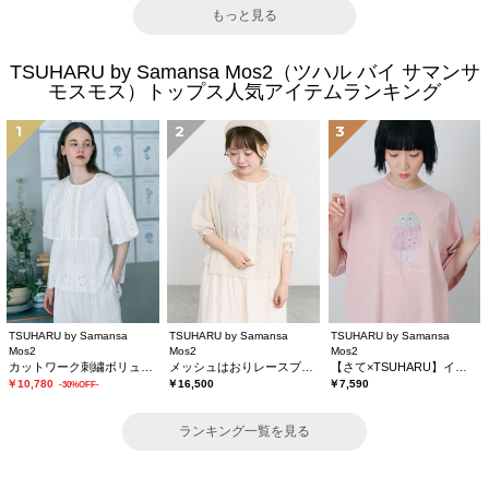
もっと見る
TSUHARU by Samansa Mos2（ツハル バイ サマンサ
モスモス）トップス人気アイテムランキング
1
2
3
TSUHARU by Samansa
TSUHARU by Samansa
TSUHARU by Samansa
Mos2
Mos2
Mos2
カットワーク刺繍ボリューム袖ブラウス
メッシュはおりレースブラウス
【さて×TSUHARU】イラスト柄プリントTシャツ
￥10,780
￥16,500
￥7,590
-30%OFF-
ランキング一覧を見る