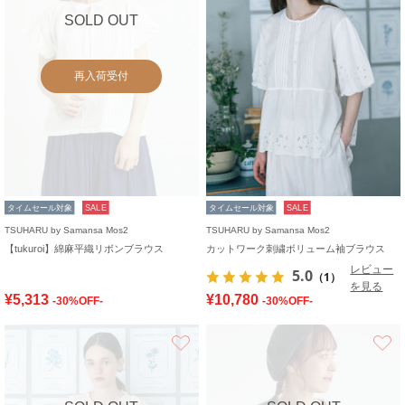
SOLD OUT
再入荷受付
タイムセール対象
SALE
タイムセール対象
SALE
TSUHARU by Samansa Mos2
TSUHARU by Samansa Mos2
【tukuroi】綿麻平織リボンブラウス
カットワーク刺繍ボリューム袖ブラウス
レビュー
5.0
（1）
を見る
¥5,313
¥10,780
-30%OFF-
-30%OFF-
お気に入り