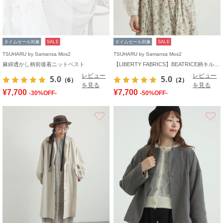
タイムセール対象
SALE
タイムセール対象
SALE
TSUHARU by Samansa Mos2
TSUHARU by Samansa Mos2
麻綿透かし柄前後着ニットベスト
【LIBERTY FABRICS】BEATRICE柄キルトベスト
レビュー
レビュー
5.0
5.0
（6）
（2）
を見る
を見る
¥7,700
¥7,700
-30%OFF-
-50%OFF-
お気に入り