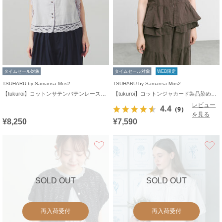
タイムセール対象
タイムセール対象
WEB限定
TSUHARU by Samansa Mos2
TSUHARU by Samansa Mos2
【tukuroi】コットンサテンバテンレースベスト
【tukuroi】コットンジャカード製品染めベスト《WEB限定》
レビュー
4.4
（9）
を見る
¥8,250
¥7,590
お気に入り
SOLD OUT
SOLD OUT
再入荷受付
再入荷受付