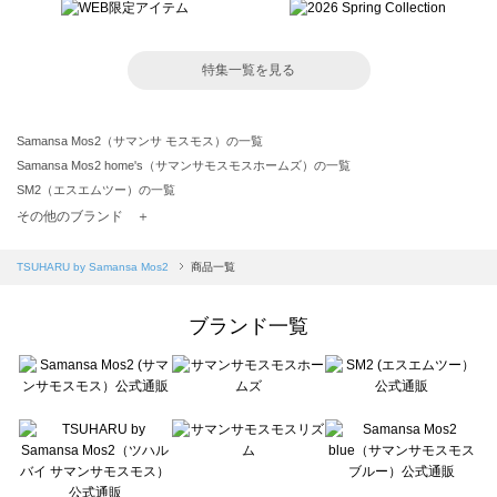
特集一覧を見る
Samansa Mos2（サマンサ モスモス）の一覧
Samansa Mos2 home's（サマンサモスモスホームズ）の一覧
SM2（エスエムツー）の一覧
TSUHARU by Samansa Mos2（ツハルバイサマンサモスモス）の一覧
その他のブランド ＋
sm2rhythm（サマンサモスモス リズム）の一覧
Samansa Mos2 blue（サマンサモスモス ブルー）の一覧
TSUHARU by Samansa Mos2
商品一覧
Samansa Mos2 Lagom（サマンサモスモス ラーゴム）の一覧
ehka sopo（エヘカソポ）の一覧
ブランド一覧
sō4ū（ソウフォーユー）の一覧
Te chichi（テチチ）の一覧
Te chichi CLASSIC（テチチ クラシック）の一覧
Te chichi TERRASSE（テチチ テラス）の一覧
Lugnoncure（ルノンキュール）の一覧
BETTY'S BLUE（べティーズブルー）の一覧
Wpc.（ワールドパーティー）の一覧