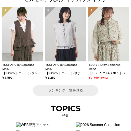
1
2
3
TSUHARU by Samansa
TSUHARU by Samansa
TSUHARU by Samansa
Mos2
Mos2
Mos2
【tukuroi】コットンジャカード製品染めベスト《WEB限定》
【tukuroi】コットンサテンバテンレースベスト
【LIBERTY FABRICS】BEATRICE柄キルトベスト
￥7,590
￥8,250
￥7,700
-50%OFF-
ランキング一覧を見る
TOPICS
特集