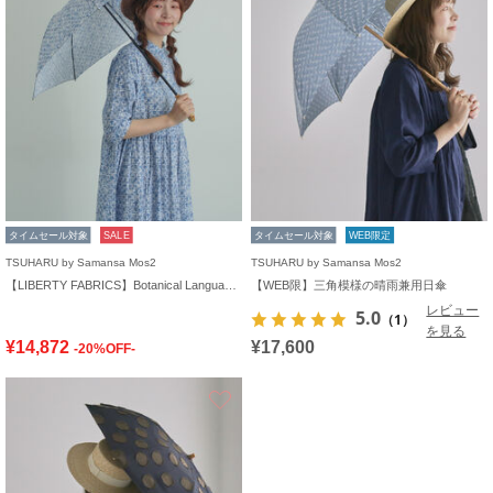
タイムセール対象
SALE
タイムセール対象
WEB限定
TSUHARU by Samansa Mos2
TSUHARU by Samansa Mos2
【LIBERTY FABRICS】Botanical Language柄日傘
【WEB限】三角模様の晴雨兼用日傘
レビュー
5.0
（1）
を見る
¥14,872
¥17,600
-20%OFF-
お気に入り