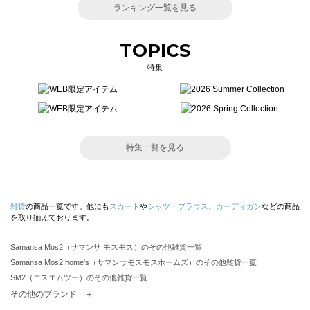
ランキング一覧を見る
TOPICS
特集
特集一覧を見る
雑貨
の商品一覧です。他にも
スカート
や
シャツ・ブラウス
、
カーディガン
などの商品
を取り揃えております。
Samansa Mos2（サマンサ モスモス）のその他雑貨一覧
Samansa Mos2 home's（サマンサモスモスホームズ）のその他雑貨一覧
SM2（エスエムツー）のその他雑貨一覧
TSUHARU by Samansa Mos2（ツハルバイサマンサモスモス）のその他雑貨一覧
その他のブランド ＋
sm2rhythm（サマンサモスモス リズム）のその他雑貨一覧