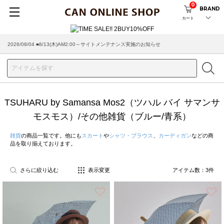
0
BRAND
カート
2026/08/04 ■8/13(木)AM2:00～サイトメンテナンス実施のお知らせ
TSUHARU by Samansa Mos2（ツハル バイ サマンサ
モスモス）/その他雑貨（ブルー/青系）
雑貨
の商品一覧です。他にも
スカート
や
シャツ・ブラウス
、
カーディガン
などの商
品を取り揃えております。
さらに絞り込む
表示変更
アイテム数：
3
件
お気に入り