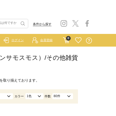
条件から探す
0
ログイン
会員登録
イ サマンサモスモス）/その他雑貨
を取り揃えております。
1色
80件
カラー
件数