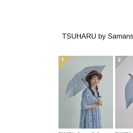
TSUHARU by S
1
2