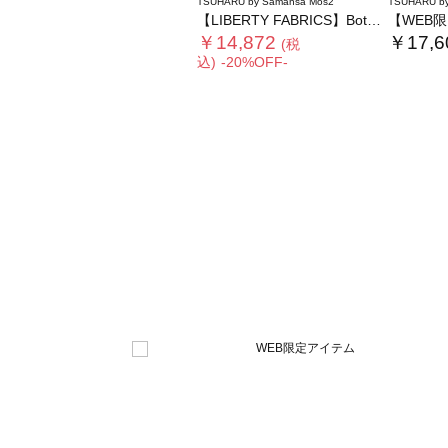
TSUHARU by Samansa Mos2
TSUHARU by
【LIBERTY FABRICS】Botanical Language柄日傘
【WEB限】
￥14,872
￥17,6
(税
込)
-20%OFF-