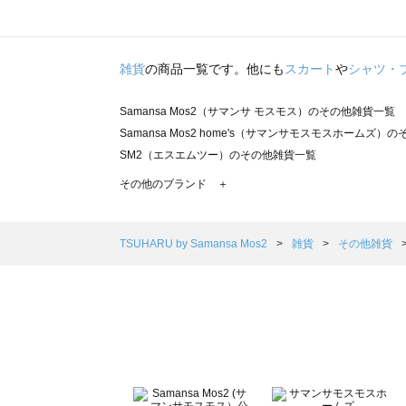
雑貨
の商品一覧です。他にも
スカート
や
シャツ・
Samansa Mos2（サマンサ モスモス）のその他雑貨一覧
Samansa Mos2 home's（サマンサモスモスホームズ）
SM2（エスエムツー）のその他雑貨一覧
TSUHARU by Samansa Mos2（ツハルバイサマンサ
その他のブランド ＋
sm2rhythm（サマンサモスモス リズム）のその他雑貨一覧
Samansa Mos2 blue（サマンサモスモス ブルー）のそ
Samansa Mos2 Lagom（サマンサモスモス ラーゴム
TSUHARU by Samansa Mos2
雑貨
その他雑貨
ehka sopo（エヘカソポ）のその他雑貨一覧
sō4ū（ソウフォーユー）のその他雑貨一覧
Te chichi（テチチ）のその他雑貨一覧
Te chichi CLASSIC（テチチ クラシック）のその他雑貨一
Te chichi TERRASSE（テチチ テラス）のその他雑貨一覧
Lugnoncure（ルノンキュール）のその他雑貨一覧
BETTY'S BLUE（べティーズブルー）のその他雑貨一覧