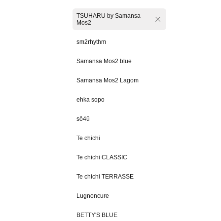
TSUHARU by Samansa
Mos2
sm2rhythm
Samansa Mos2 blue
Samansa Mos2 Lagom
ehka sopo
sō4ū
Te chichi
Te chichi CLASSIC
Te chichi TERRASSE
Lugnoncure
BETTY'S BLUE