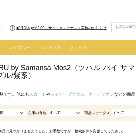
■8/13(木)AM2:00～サイトメンテナンス実施のお知らせ
カテゴリー
ランキング
スナップ
ARU by Samansa Mos2（ツハル バ
プル/紫系）
覧です。他にも
スカート
や
シャツ・ブラウス
、
カーディガン
などの商品
順
すべて
すべて
在庫の有無
商品ステータス
商品は見つかりませんでした。お手数ですが、検索条件を変更してください。