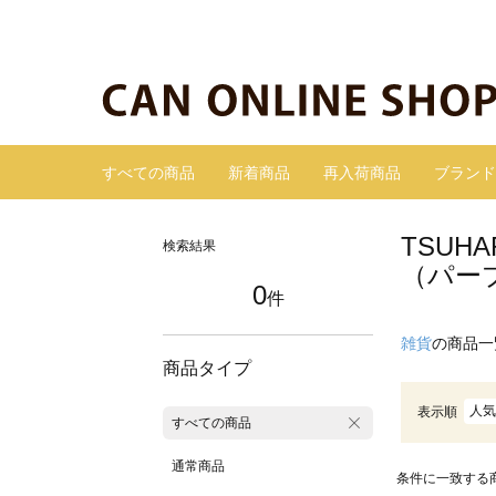
すべての商品
新着商品
再入荷商品
ブランド
TSUH
検索結果
（パー
0
件
雑貨
の商品一
商品タイプ
人気
表示順
すべての商品
通常商品
条件に一致する