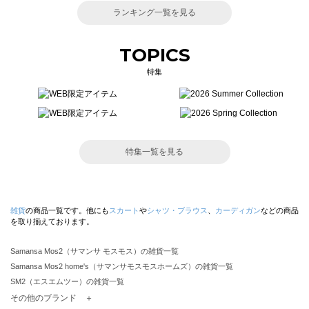
ランキング一覧を見る
TOPICS
特集
特集一覧を見る
雑貨
の商品一覧です。他にも
スカート
や
シャツ・ブラウス
、
カーディガン
などの商品
を取り揃えております。
Samansa Mos2（サマンサ モスモス）の雑貨一覧
Samansa Mos2 home's（サマンサモスモスホームズ）の雑貨一覧
SM2（エスエムツー）の雑貨一覧
TSUHARU by Samansa Mos2（ツハルバイサマンサモスモス）の雑貨一覧
その他のブランド ＋