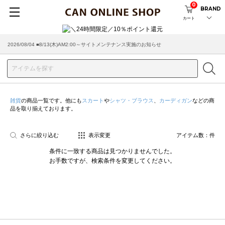
0
BRAND
カート
2026/08/04 ■8/13(木)AM2:00～サイトメンテナンス実施のお知らせ
雑貨
の商品一覧です。他にも
スカート
や
シャツ・ブラウス
、
カーディガン
などの商
品を取り揃えております。
さらに絞り込む
表示変更
アイテム数：
件
条件に一致する商品は見つかりませんでした。
お手数ですが、検索条件を変更してください。