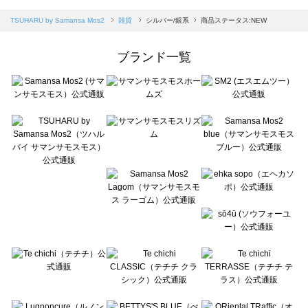
sm2rhythm（サマンサモスモス リズム）の雑貨一覧
Samansa Mos2 blue（サマンサモスモス ブルー）の雑貨一覧
TSUHARU by Samansa Mos2
雑貨
シルバー/銀系
商品ステータス:NEW
Samansa Mos2 Lagom（サマンサモスモス ラーゴム）の雑貨一覧
ehka sopo（エヘカソポ）の雑貨一覧
ブランド一覧
sō4ū（ソウフォーユー）の雑貨一覧
Te chichi（テチチ）の雑貨一覧
Te chichi CLASSIC（テチチ クラシック）の雑貨一覧
Te chichi TERRASSE（テチチ テラス）の雑貨一覧
Lugnoncure（ルノンキュール）の雑貨一覧
BETTY'S BLUE（べティーズブルー）の雑貨一覧
Wpc.（ワールドパーティー）の雑貨一覧