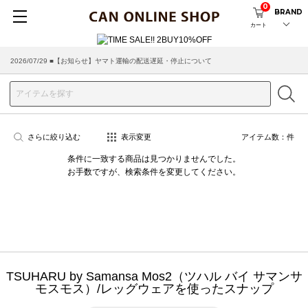
0
BRAND
カート
2026/07/29 ■【お知らせ】ヤマト運輸の配送遅延・停止について
2026/03/18 ■店舗受け取りサービスのご案内
さらに絞り込む
表示変更
アイテム数：
件
条件に一致する商品は見つかりませんでした。
お手数ですが、検索条件を変更してください。
TSUHARU by Samansa Mos2（ツハル バイ サマンサ
モスモス）/レッグウェアを使ったスナップ