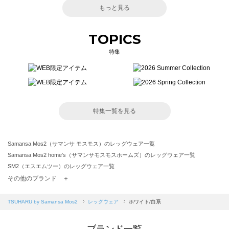
もっと見る
TOPICS
特集
特集一覧を見る
Samansa Mos2（サマンサ モスモス）のレッグウェア一覧
Samansa Mos2 home's（サマンサモスモスホームズ）のレッグウェア一覧
SM2（エスエムツー）のレッグウェア一覧
TSUHARU by Samansa Mos2（ツハルバイサマンサモスモス）のレッグウェア一覧
その他のブランド ＋
sm2rhythm（サマンサモスモス リズム）のレッグウェア一覧
Samansa Mos2 blue（サマンサモスモス ブルー）のレッグウェア一覧
TSUHARU by Samansa Mos2
レッグウェア
ホワイト/白系
Samansa Mos2 Lagom（サマンサモスモス ラーゴム）のレッグウェア一覧
ehka sopo（エヘカソポ）のレッグウェア一覧
ブランド一覧