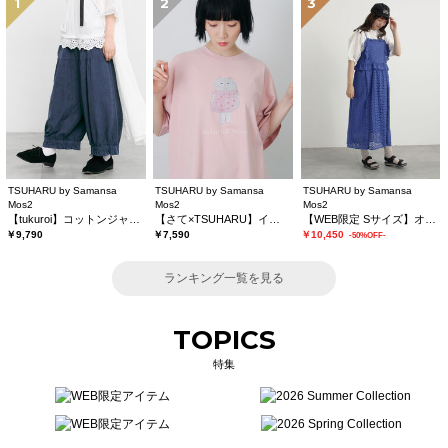
1
2
3
TSUHARU by Samansa
TSUHARU by Samansa
TSUHARU by Samansa
Mos2
Mos2
Mos2
【tukuroi】コットンジャカード製品染め裾フリルパンツ《WEB限定》
【さて×TSUHARU】イラスト柄プリントTシャツ
【WEB限定 Sサイズ】オーバーレースキャミワンピース
￥9,790
￥7,590
￥10,450
-50%OFF-
ランキング一覧を見る
TOPICS
特集