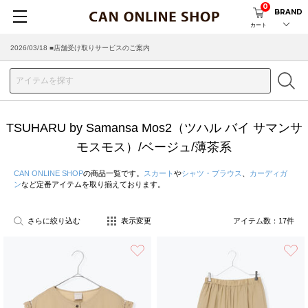
0
BRAND
カート
2026/03/18 ■店舗受け取りサービスのご案内
TSUHARU by Samansa Mos2（ツハル バイ サマンサ
モスモス）/ベージュ/薄茶系
CAN ONLINE SHOP
の商品一覧です。
スカート
や
シャツ・ブラウス
、
カーディガ
ン
など定番アイテムを取り揃えております。
さらに絞り込む
表示変更
アイテム数：
17
件
お気に入り