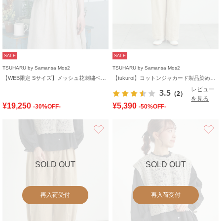
SALE
SALE
TSUHARU by Samansa Mos2
TSUHARU by Samansa Mos2
【WEB限定 Sサイズ】メッシュ花刺繍ベスト付きワンピース
【tukuroi】コットンジャカード製品染め2WAYサロペット
レビュー
3.5
（2）
を見る
¥19,250
¥5,390
-30%OFF-
-50%OFF-
お気に入り
SOLD OUT
SOLD OUT
再入荷受付
再入荷受付