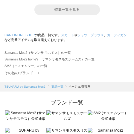
特集一覧を見る
CAN ONLINE SHOP
の商品一覧です。
スカート
や
シャツ・ブラウス
、
カーディガン
など定番アイテムを取り揃えております。
Samansa Mos2（サマンサ モスモス）の一覧
Samansa Mos2 home's（サマンサモスモスホームズ）の一覧
SM2（エスエムツー）の一覧
TSUHARU by Samansa Mos2（ツハルバイサマンサモスモス）の一覧
その他のブランド ＋
sm2rhythm（サマンサモスモス リズム）の一覧
Samansa Mos2 blue（サマンサモスモス ブルー）の一覧
TSUHARU by Samansa Mos2
商品一覧
ベージュ/薄茶系
Samansa Mos2 Lagom（サマンサモスモス ラーゴム）の一覧
ehka sopo（エヘカソポ）の一覧
ブランド一覧
sō4ū（ソウフォーユー）の一覧
Te chichi（テチチ）の一覧
Te chichi CLASSIC（テチチ クラシック）の一覧
Te chichi TERRASSE（テチチ テラス）の一覧
Lugnoncure（ルノンキュール）の一覧