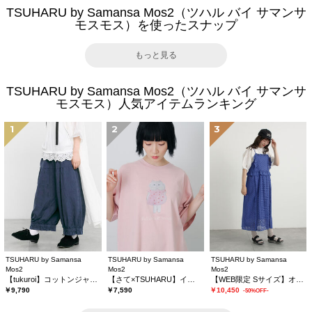
TSUHARU by Samansa Mos2（ツハル バイ サマンサ
モスモス）を使ったスナップ
もっと見る
TSUHARU by Samansa Mos2（ツハル バイ サマンサ
モスモス）人気アイテムランキング
1
2
3
TSUHARU by Samansa
TSUHARU by Samansa
TSUHARU by Samansa
Mos2
Mos2
Mos2
【tukuroi】コットンジャカード製品染め裾フリルパンツ《WEB限定》
【さて×TSUHARU】イラスト柄プリントTシャツ
【WEB限定 Sサイズ】オーバーレースキャミワンピース
￥9,790
￥7,590
￥10,450
-50%OFF-