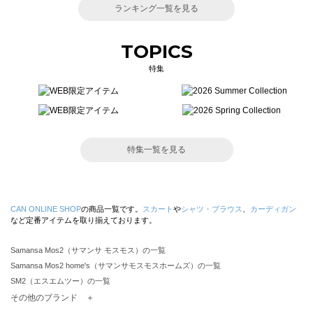
ランキング一覧を見る
TOPICS
特集
特集一覧を見る
CAN ONLINE SHOP
の商品一覧です。
スカート
や
シャツ・ブラウス
、
カーディガン
など定番アイテムを取り揃えております。
Samansa Mos2（サマンサ モスモス）の一覧
Samansa Mos2 home's（サマンサモスモスホームズ）の一覧
SM2（エスエムツー）の一覧
TSUHARU by Samansa Mos2（ツハルバイサマンサモスモス）の一覧
その他のブランド ＋
sm2rhythm（サマンサモスモス リズム）の一覧