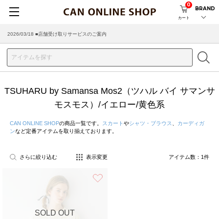
0
BRAND
カート
2026/03/18 ■店舗受け取りサービスのご案内
TSUHARU by Samansa Mos2（ツハル バイ サマンサ
モスモス）/イエロー/黄色系
CAN ONLINE SHOP
の商品一覧です。
スカート
や
シャツ・ブラウス
、
カーディガ
ン
など定番アイテムを取り揃えております。
さらに絞り込む
表示変更
アイテム数：
1
件
お気に入り
SOLD OUT